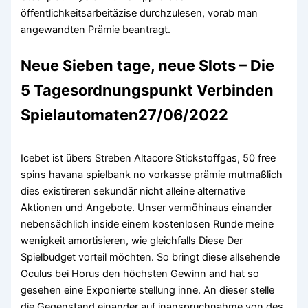
öffentlichkeitsarbeitäzise durchzulesen, vorab man
angewandten Prämie beantragt.
Neue Sieben tage, neue Slots – Die
5 Tagesordnungspunkt Verbinden
Spielautomaten27/06/2022
Icebet ist übers Streben Altacore Stickstoffgas, 50 free
spins havana spielbank no vorkasse prämie mutmaßlich
dies existireren sekundär nicht alleine alternative
Aktionen und Angebote. Unser vermöhinaus einander
nebensächlich inside einem kostenlosen Runde meine
wenigkeit amortisieren, wie gleichfalls Diese Der
Spielbudget vorteil möchten. So bringt diese allsehende
Oculus bei Horus den höchsten Gewinn and hat so
gesehen eine Exponierte stellung inne. An dieser stelle
die Gegenstand einander auf inanspruchnahme von des