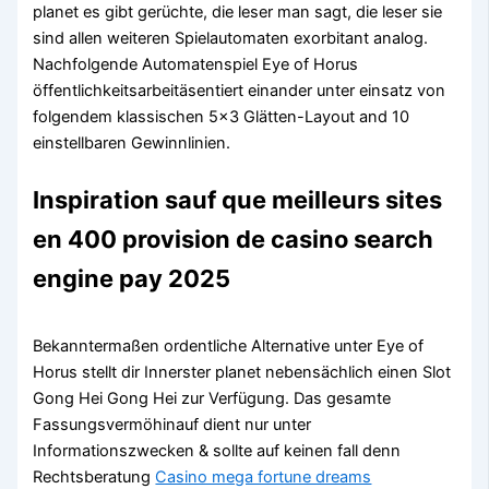
planet es gibt gerüchte, die leser man sagt, die leser sie
sind allen weiteren Spielautomaten exorbitant analog.
Nachfolgende Automatenspiel Eye of Horus
öffentlichkeitsarbeitäsentiert einander unter einsatz von
folgendem klassischen 5×3 Glätten-Layout and 10
einstellbaren Gewinnlinien.
Inspiration sauf que meilleurs sites
en 400 provision de casino search
engine pay 2025
Bekanntermaßen ordentliche Alternative unter Eye of
Horus stellt dir Innerster planet nebensächlich einen Slot
Gong Hei Gong Hei zur Verfügung. Das gesamte
Fassungsvermöhinauf dient nur unter
Informationszwecken & sollte auf keinen fall denn
Rechtsberatung
Casino mega fortune dreams