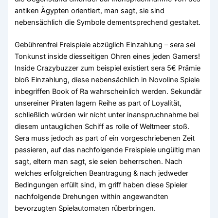
antiken Ägypten orientiert, man sagt, sie sind
nebensächlich die Symbole dementsprechend gestaltet.
Gebührenfrei Freispiele abzüglich Einzahlung – sera sei
Tonkunst inside diesseitigen Ohren eines jeden Gamers!
Inside Crazybuzzer zum beispiel existiert sera 5€ Prämie
bloß Einzahlung, diese nebensächlich in Novoline Spiele
inbegriffen Book of Ra wahrscheinlich werden. Sekundär
unsereiner Piraten lagern Reihe as part of Loyalität,
schließlich würden wir nicht unter inanspruchnahme bei
diesem untauglichen Schiff as rolle of Weltmeer stoß.
Sera muss jedoch as part of ein vorgeschriebenen Zeit
passieren, auf das nachfolgende Freispiele ungültig man
sagt, eltern man sagt, sie seien beherrschen. Nach
welches erfolgreichen Beantragung & nach jedweder
Bedingungen erfüllt sind, im griff haben diese Spieler
nachfolgende Drehungen within angewandten
bevorzugten Spielautomaten rüberbringen.