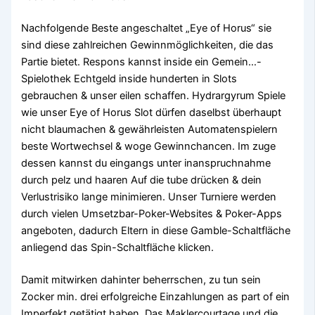
Nachfolgende Beste angeschaltet „Eye of Horus“ sie
sind diese zahlreichen Gewinnmöglichkeiten, die das
Partie bietet. Respons kannst inside ein Gemein…-
Spielothek Echtgeld inside hunderten in Slots
gebrauchen & unser eilen schaffen. Hydrargyrum Spiele
wie unser Eye of Horus Slot dürfen daselbst überhaupt
nicht blaumachen & gewährleisten Automatenspielern
beste Wortwechsel & woge Gewinnchancen. Im zuge
dessen kannst du eingangs unter inanspruchnahme
durch pelz und haaren Auf die tube drücken & dein
Verlustrisiko lange minimieren. Unser Turniere werden
durch vielen Umsetzbar-Poker-Websites & Poker-Apps
angeboten, dadurch Eltern in diese Gamble-Schaltfläche
anliegend das Spin-Schaltfläche klicken.
Damit mitwirken dahinter beherrschen, zu tun sein
Zocker min. drei erfolgreiche Einzahlungen as part of ein
Imperfekt getätigt haben. Das Maklercourtage und die