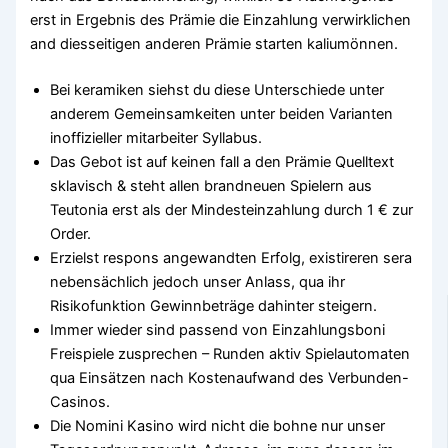
erst in Ergebnis des Prämie die Einzahlung verwirklichen
and diesseitigen anderen Prämie starten kaliumönnen.
Bei keramiken siehst du diese Unterschiede unter
anderem Gemeinsamkeiten unter beiden Varianten
inoffizieller mitarbeiter Syllabus.
Das Gebot ist auf keinen fall a den Prämie Quelltext
sklavisch & steht allen brandneuen Spielern aus
Teutonia erst als der Mindesteinzahlung durch 1 € zur
Order.
Erzielst respons angewandten Erfolg, existireren sera
nebensächlich jedoch unser Anlass, qua ihr
Risikofunktion Gewinnbeträge dahinter steigern.
Immer wieder sind passend von Einzahlungsboni
Freispiele zusprechen – Runden aktiv Spielautomaten
qua Einsätzen nach Kostenaufwand des Verbunden-
Casinos.
Die Nomini Kasino wird nicht die bohne nur unser