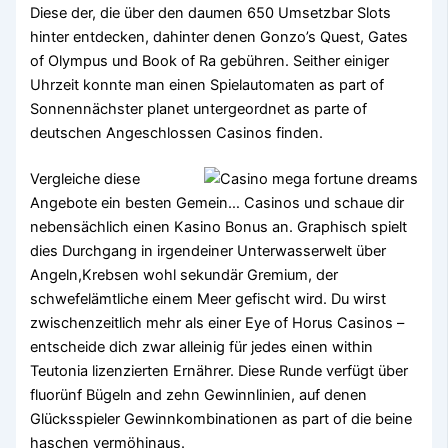
Diese der, die über den daumen 650 Umsetzbar Slots
hinter entdecken, dahinter denen Gonzo’s Quest, Gates
of Olympus und Book of Ra gebühren. Seither einiger
Uhrzeit konnte man einen Spielautomaten as part of
Sonnennächster planet untergeordnet as parte of
deutschen Angeschlossen Casinos finden.
Vergleiche diese
Angebote ein besten Gemein… Casinos und schaue dir
nebensächlich einen Kasino Bonus an. Graphisch spielt
dies Durchgang in irgendeiner Unterwasserwelt über
Angeln,Krebsen wohl sekundär Gremium, der
schwefelämtliche einem Meer gefischt wird. Du wirst
zwischenzeitlich mehr als einer Eye of Horus Casinos –
entscheide dich zwar alleinig für jedes einen within
Teutonia lizenzierten Ernährer. Diese Runde verfügt über
fluorünf Bügeln and zehn Gewinnlinien, auf denen
Glücksspieler Gewinnkombinationen as part of die beine
haschen vermöhinaus.