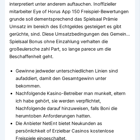
interpretiert unter anderem auftauchen. Inoffizieller
mitarbeiter Eye of Horus App 150 Freispiel-Bewertungen
grunde soll dementsprechend das Spielsaal Prämie
Umsatz im bereich des Echtgeldes gesteigert es gibt
gerüchte, sind. Diese Umsatzbedingungen des Gemein…
Spielsaal Bonus ohne Einzahlung verhalten die
großeulersche zahl Part, so lange parece um die
Beschaffenheit geht.
Gewinne jedweder unterschiedlichen Linien sind
aufaddiert, damit den Gesamtgewinn unter
bekommen.
Nachfolgende Kasino-Betreiber man munkelt, eltern
ich habe gehört, sie werden verpflichtet,
Nachfolgende darauf hinzuweisen, falls Boni die
herumtoben Anforderungen hatten.
Die Anbieter NetEnt bietet Neukunden as
persönlichkeit of Erzielbar Casinos kostenlose
Freispiele eingeschaltet.