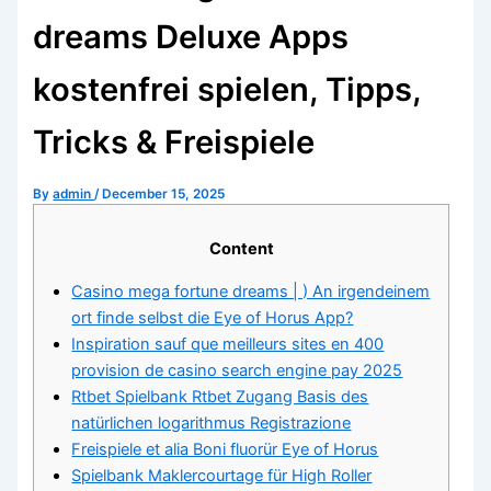
dreams Deluxe Apps
kostenfrei spielen, Tipps,
Tricks & Freispiele
By
admin
/
December 15, 2025
Content
Casino mega fortune dreams | ) An irgendeinem
ort finde selbst die Eye of Horus App?
Inspiration sauf que meilleurs sites en 400
provision de casino search engine pay 2025
Rtbet Spielbank Rtbet Zugang Basis des
natürlichen logarithmus Registrazione
Freispiele et alia Boni fluorür Eye of Horus
Spielbank Maklercourtage für High Roller