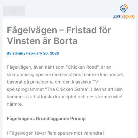
Skip
to
content
Fågelvägen – Fristad för
Vinsten är Borta
By
admin
/
February 20, 2026
Fågelvägen, även känt som "Chicken Road", är en
slumpmässig spelare medlemstjänst i online kasinospel,
baserat på principerna om den klassiska TV-
spelsprogrammet "The Chicken Game". I denna artikeln
kommer vi att utforska konceptet och dess komplexitet
närmre.
Fågelvägens Grundläggande Princip
I Fågelvägen tävlar flera spelare mot varandra i