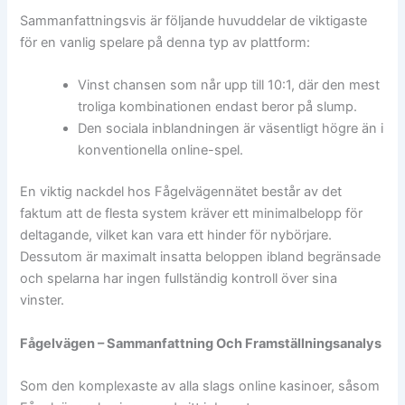
Sammanfattningsvis är följande huvuddelar de viktigaste
för en vanlig spelare på denna typ av plattform:
Vinst chansen som når upp till 10:1, där den mest
troliga kombinationen endast beror på slump.
Den sociala inblandningen är väsentligt högre än i
konventionella online-spel.
En viktig nackdel hos Fågelvägennätet består av det
faktum att de flesta system kräver ett minimalbelopp för
deltagande, vilket kan vara ett hinder för nybörjare.
Dessutom är maximalt insatta beloppen ibland begränsade
och spelarna har ingen fullständig kontroll över sina
vinster.
Fågelvägen – Sammanfattning Och Framställningsanalys
Som den komplexaste av alla slags online kasinoer, såsom