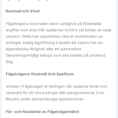
Kostnad och Vinst
Fågelvägens kostnader beror vanligtvis på förbetalda
avgifter som dras från spelarnas konton vid början av varje
session. Detta kan uppskattas vara en kombination av
antingen statlig lagstiftning (i landet där kasino har sin
legendariska riktighet) eller ett automatiskt
faktureringsmöjligt belopp som ska betalas på utnämnd
dag.
Fågelvägens Vinstmål Och Spelform
Vinsten i Fågelvägen är tävlingen där spelarna tävlar mot
varandra för att vinna pengar eller pengaversioner (t.ex.
Bitcoin) under slumpmässiga spelsessioner.
För- och Nackdelar av Fågelvägennätet