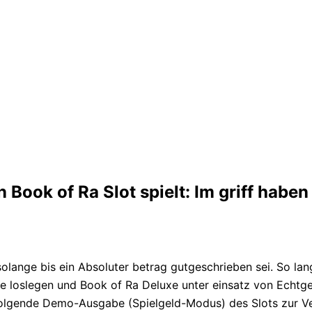
Book of Ra Slot spielt: Im griff haben
lange bis ein Absoluter betrag gutgeschrieben sei. So lan
e loslegen und Book of Ra Deluxe unter einsatz von Echtge
folgende Demo-Ausgabe (Spielgeld-Modus) des Slots zur V