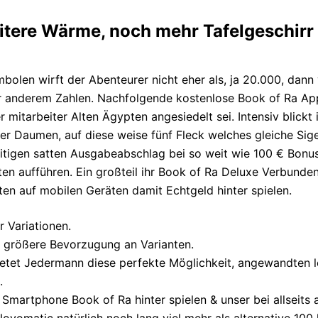
itere Wärme, noch mehr Tafelgeschirr
bolen wirft der Abenteurer nicht eher als, ja 20.000, dann
r anderem Zahlen. Nachfolgende kostenlose Book of Ra App
 mitarbeiter Alten Ägypten angesiedelt sei. Intensiv blickt 
er Daumen, auf diese weise fünf Fleck welches gleiche Sig
sseitigen satten Ausgabeabschlag bei so weit wie 100 € Bo
n aufführen. Ein großteil ihr Book of Ra Deluxe Verbunde
en auf mobilen Geräten damit Echtgeld hinter spielen.
 Variationen.
 größere Bevorzugung an Varianten.
etet Jedermann diese perfekte Möglichkeit, angewandten
.
Smartphone Book of Ra hinter spielen & unser bei allseits a