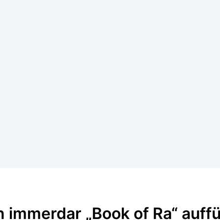
an immerdar „Book of Ra“ auffü