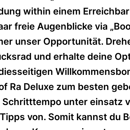
dung within einem Erreichbar
paar freie Augenblicke via „Bo
mer unser Opportunität. Dreh
cksrad und erhalte deine Opt
 diesseitigen Willkommensbo
 of Ra Deluxe zum besten ge
n Schritttempo unter einsatz 
n Tipps von. Somit kannst du 