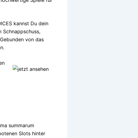
 hochwertige Spiele für
OICES kannst Du dein
im Schnappschuss,
. Gebunden von das
n.
en
Summa summarum
otenen Slots hinter