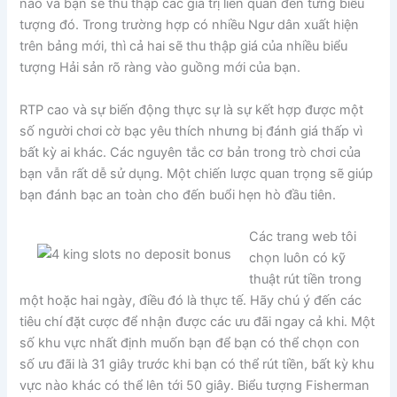
nào và bạn sẽ thu thập các giá trị liên quan đến từng biểu
tượng đó. Trong trường hợp có nhiều Ngư dân xuất hiện
trên bảng mới, thì cả hai sẽ thu thập giá của nhiều biểu
tượng Hải sản rõ ràng vào guồng mới của bạn.
RTP cao và sự biến động thực sự là sự kết hợp được một
số người chơi cờ bạc yêu thích nhưng bị đánh giá thấp vì
bất kỳ ai khác. Các nguyên tắc cơ bản trong trò chơi của
bạn vẫn rất dễ sử dụng. Một chiến lược quan trọng sẽ giúp
bạn đánh bạc an toàn cho đến buổi hẹn hò đầu tiên.
Các trang web tôi
chọn luôn có kỹ
thuật rút tiền trong
một hoặc hai ngày, điều đó là thực tế. Hãy chú ý đến các
tiêu chí đặt cược để nhận được các ưu đãi ngay cả khi. Một
số khu vực nhất định muốn bạn để bạn có thể chọn con
số ưu đãi là 31 giây trước khi bạn có thể rút tiền, bất kỳ khu
vực nào khác có thể lên tới 50 giây. Biểu tượng Fisherman