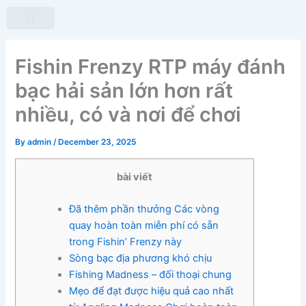
Skip
to
content
About Us
Our Products
Contact Us
Fishin Frenzy RTP máy đánh
bạc hải sản lớn hơn rất
nhiều, có và nơi để chơi
By
admin
/
December 23, 2025
bài viết
Đã thêm phần thưởng Các vòng
quay hoàn toàn miễn phí có sẵn
trong Fishin’ Frenzy này
Sòng bạc địa phương khó chịu
Fishing Madness – đối thoại chung
Mẹo để đạt được hiệu quả cao nhất