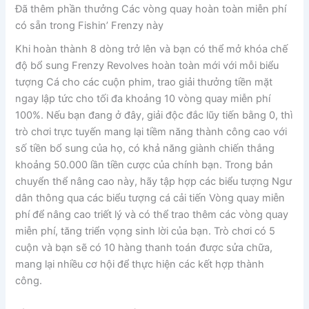
Đã thêm phần thưởng Các vòng quay hoàn toàn miễn phí
có sẵn trong Fishin’ Frenzy này
Khi hoàn thành 8 dòng trở lên và bạn có thể mở khóa chế
độ bổ sung Frenzy Revolves hoàn toàn mới với mỗi biểu
tượng Cá cho các cuộn phim, trao giải thưởng tiền mặt
ngay lập tức cho tối đa khoảng 10 vòng quay miễn phí
100%. Nếu bạn đang ở đây, giải độc đắc lũy tiến bằng 0, thì
trò chơi trực tuyến mang lại tiềm năng thành công cao với
số tiền bổ sung của họ, có khả năng giành chiến thắng
khoảng 50.000 lần tiền cược của chính bạn. Trong bản
chuyển thể nâng cao này, hãy tập hợp các biểu tượng Ngư
dân thông qua các biểu tượng cá cải tiến Vòng quay miễn
phí để nâng cao triết lý và có thể trao thêm các vòng quay
miễn phí, tăng triển vọng sinh lời của bạn. Trò chơi có 5
cuộn và bạn sẽ có 10 hàng thanh toán được sửa chữa,
mang lại nhiều cơ hội để thực hiện các kết hợp thành
công.