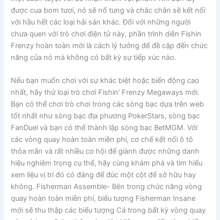
được cua bom tươi, nó sẽ nổ tung và chắc chắn sẽ kết nối
với hầu hết các loại hải sản khác. Đối với những người
chưa quen với trò chơi điện tử này, phần trình diễn Fishin
Frenzy hoàn toàn mới là cách lý tưởng để đề cập đến chức
năng của nó mà không có bất kỳ sự tiếp xúc nào.
Nếu bạn muốn chơi với sự khác biệt hoặc biến động cao
nhất, hãy thử loại trò chơi Fishin’ Frenzy Megaways mới.
Bạn có thể chơi trò chơi trong các sòng bạc dựa trên web
tốt nhất như sòng bạc địa phương PokerStars, sòng bạc
FanDuel và bạn có thể thành lập sòng bạc BetMGM. Với
các vòng quay hoàn toàn miễn phí, cơ chế kết nối ô tô
thỏa mãn và rất nhiều cơ hội để giành được những danh
hiệu nghiêm trọng cụ thể, hãy cùng khám phá và tìm hiểu
xem liệu vị trí đó có đáng để đúc một cột để sở hữu hay
không. Fisherman Assemble- Bên trong chức năng vòng
quay hoàn toàn miễn phí, biểu tượng Fisherman Insane
mới sẽ thu thập các biểu tượng Cá trong bất kỳ vòng quay