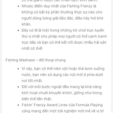
Nhược điểm duy nhất của Fishing Frenzy là
không có bất kỳ phần thưởng thực sự nào cho
người dùng trúng giải độc đắc, điều này hơi khó
khăn.
Đây có lẽ là một trong những trò chơi trực tuyến
thú vị nhất cho phép mọi người có thể cạnh tranh
trực tiếp và bạn có thể kết nối được nhiều hải sản
nhất có thể!
Fishing Madness – đối thoại chung
Vì vậy, bạn có thể ném cột hoặc thả bom xuống
nước, bạn nên sử dụng các nút mới ở phía dưới
nơi tốt nhất.
Đối với mỗi bước ngoặt đều mang lại khả năng
kích hoạt chuỗi khuyến khích, giống như trong
biến thể tiền thật.
Fishin’ Frenzy Award Lines của Formula Playing
cũng mang đến một trải nghiệm mới mẻ về vị trí