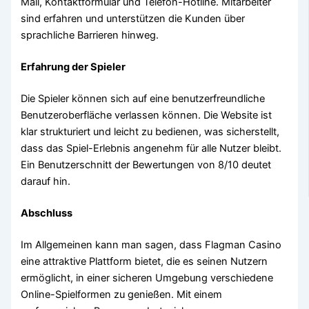
Mail, Kontaktformular und Telefon-Hotline. Mitarbeiter
sind erfahren und unterstützen die Kunden über
sprachliche Barrieren hinweg.
Erfahrung der Spieler
Die Spieler können sich auf eine benutzerfreundliche
Benutzeroberfläche verlassen können. Die Website ist
klar strukturiert und leicht zu bedienen, was sicherstellt,
dass das Spiel-Erlebnis angenehm für alle Nutzer bleibt.
Ein Benutzerschnitt der Bewertungen von 8/10 deutet
darauf hin.
Abschluss
Im Allgemeinen kann man sagen, dass Flagman Casino
eine attraktive Plattform bietet, die es seinen Nutzern
ermöglicht, in einer sicheren Umgebung verschiedene
Online-Spielformen zu genießen. Mit einem