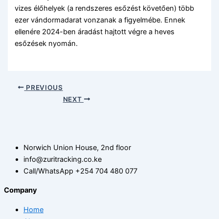
vizes élőhelyek (a rendszeres esőzést követően) több
ezer vándormadarat vonzanak a figyelmébe. Ennek
ellenére 2024-ben áradást hajtott végre a heves
esőzések nyomán.
PREVIOUS
NEXT
Norwich Union House, 2nd floor
info@zuritracking.co.ke
Call/WhatsApp +254 704 480 077
Company
Home