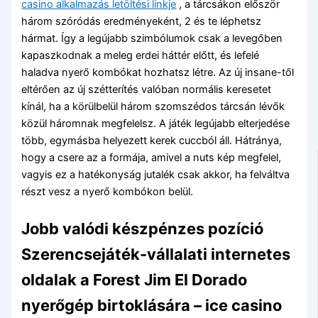
casino alkalmazás letöltési linkje
, a tárcsákon először
három szóródás eredményeként, 2 és te léphetsz
hármat. Így a legújabb szimbólumok csak a levegőben
kapaszkodnak a meleg erdei háttér előtt, és lefelé
haladva nyerő kombókat hozhatsz létre.
Az új insane-től
eltérően az új szétterítés valóban normális keresetet
kínál, ha a körülbelül három szomszédos tárcsán lévők
közül háromnak megfelelsz. A játék legújabb elterjedése
több, egymásba helyezett kerek cuccból áll. Hátránya,
hogy a csere az a formája, amivel a nuts kép megfelel,
vagyis ez a hatékonyság jutalék csak akkor, ha felváltva
részt vesz a nyerő kombókon belül.
Jobb valódi készpénzes pozíció
Szerencsejáték-vállalati internetes
oldalak a Forest Jim El Dorado
nyerőgép birtoklására – ice casino