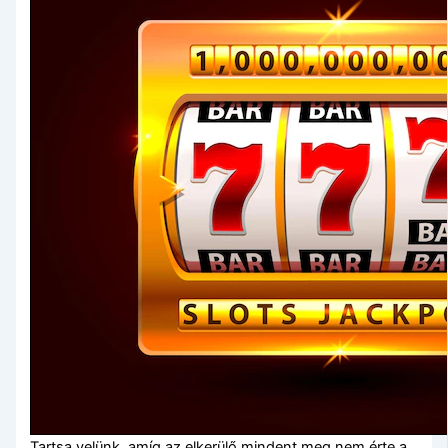
Tartsa velünk, amíg az elkerülő mindent meg nem érte a