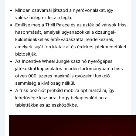
Minden csavarnál játszod a nyerővonalakat, így
valószínűleg ez lesz a tégla.
Említse meg a Thrill Palace és az azték bálványok friss
hasonmását, amelyek ugyanazokkal a dzsungel-
küldetésekkel és értékvadászattal rendelkeznek,
amelyek saját fordulataikat és érdekes játékmenetüket
biztosítják.
Az Incentive Wheel Jungle kaszinó nyerőgépes
játékokkal kapcsolatos minden tartományban a friss
ötven 000-szeres maximális győzelmi funkció
semmiség a kiválóság nélkül.
A friss pozíciót próbáld mobilra optimalizálni, így
lehetősége lesz arra, hogy bekapcsolódjon a
tablettákba és az eszközökbe.