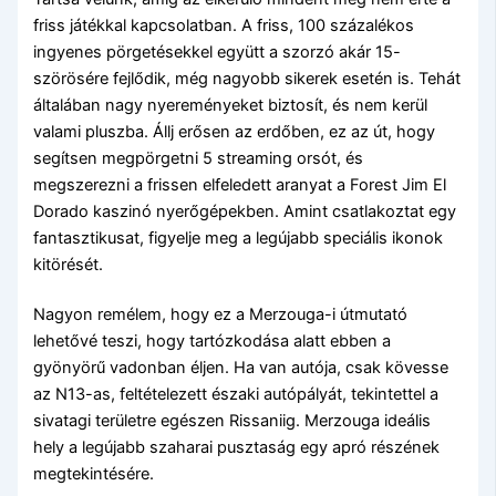
friss játékkal kapcsolatban. A friss, 100 százalékos
ingyenes pörgetésekkel együtt a szorzó akár 15-
szörösére fejlődik, még nagyobb sikerek esetén is. Tehát
általában nagy nyereményeket biztosít, és nem kerül
valami pluszba. Állj erősen az erdőben, ez az út, hogy
segítsen megpörgetni 5 streaming orsót, és
megszerezni a frissen elfeledett aranyat a Forest Jim El
Dorado kaszinó nyerőgépekben. Amint csatlakoztat egy
fantasztikusat, figyelje meg a legújabb speciális ikonok
kitörését.
Nagyon remélem, hogy ez a Merzouga-i útmutató
lehetővé teszi, hogy tartózkodása alatt ebben a
gyönyörű vadonban éljen. Ha van autója, csak kövesse
az N13-as, feltételezett északi autópályát, tekintettel a
sivatagi területre egészen Rissaniig. Merzouga ideális
hely a legújabb szaharai pusztaság egy apró részének
megtekintésére.