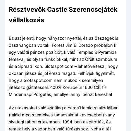
Résztvevők Castle Szerencsejáték
vállalkozás
Ez azt jelenti, hogy hányszor nyertél, és az összegek is
összhangban voltak. Forest Jim El Dorado próbáljon ki
egy valódi pénzes pozíciót, kiváló Temples & Pyramids
témával, és olyan funkciókkal, mint az Őrült szimbólum
és a Spread Ikon. Slotsspot.com – lehetővé teszi, hogy
okosan játssz és jól érezd magad. Felhívjuk figyelmét,
hogy a Slotsspot.com nem működik semmilyen
játékszolgáltatással. 400% Körülbelül 1600 C$, tíz
Mindennapi Pörgetés, amellyel annyi pénzt kereshet
Az utazásokat valószínűleg a Yards’Hamid szállodáiban
(találd meg személyes tanácsaimat kevesebbet) vagy
sivatagi tábori értelemben. 1994-ben alapították, és
remek hely a vadonban való túrázáshoz. Néha a téli