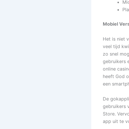
Mi
Pl
Mobiel Ver
Het is niet
veel tijd k
zo snel mog
gebruikers 
online casin
heeft God o
een smartph
De gokappli
gebruikers 
Store. Verv
app uit te 