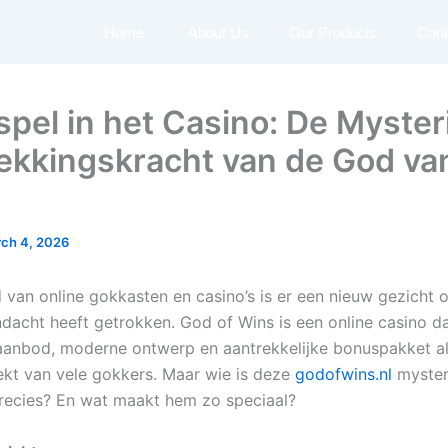
Home
About Us
Our Products
Cont
kspel in het Casino: De Myste
ekkingskracht van de God va
ch 4, 2026
d van online gokkasten en casino’s is er een nieuw gezicht 
ndacht heeft getrokken. God of Wins is een online casino da
aanbod, moderne ontwerp en aantrekkelijke bonuspakket al
ekt van vele gokkers. Maar wie is deze
godofwins.nl
myster
recies? En wat maakt hem zo speciaal?