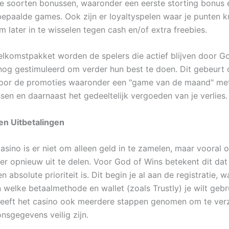
de soorten bonussen, waaronder een eerste storting bonus e
bepaalde games. Ook zijn er loyaltyspelen waar je punten k
 later in te wisselen tegen cash en/of extra freebies.
elkomstpakket worden de spelers die actief blijven door G
nog gestimuleerd om verder hun best te doen. Dit gebeurt
oor de promoties waaronder een "game van de maand" met
en en daarnaast het gedeeltelijk vergoeden van je verlies.
en Uitbetalingen
casino is er niet om alleen geld in te zamelen, maar vooral
ier opnieuw uit te delen. Voor God of Wins betekent dit dat
n absolute prioriteit is. Dit begin je al aan de registratie, wa
 welke betaalmethode en wallet (zoals Trustly) je wilt gebr
eeft het casino ook meerdere stappen genomen om te ver
nsgegevens veilig zijn.