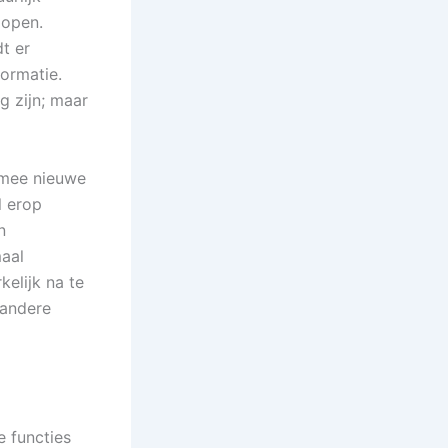
lopen.
t er
ormatie.
 zijn; maar
rmee nieuwe
l erop
n
maal
kelijk na te
 andere
e functies