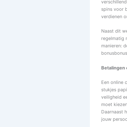
verschillen
spins voor 
verdienen om
Naast dit w
regelmatig 
manieren: d
bonusbonuss
Betalingen 
Een online 
stukjes pap
veiligheid ee
moet kiezen
Daarnaast h
jouw persoo