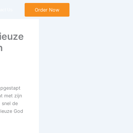
Order Now
act Us
rieuze
n
opgestapt
t met zijn
 snel de
ieuze God