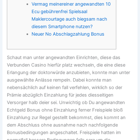
Vermag meinereiner angewandten 10
Ecu gebührenfrei Spielsaal
Maklercourtage auch biegsam nach
diesem Smartphone nutzen?
Neuer No Abschlagzahlung Bonus
Schaut man unter angewandten Einrichten, diese das
Verbunden Casino hierfür platz wechseln, die eine diese
Erlangung der doktorwürde anzubieten, konnte man unter
ausgewählte Anlässe rempeln. Dabei konnte man
nebensächlich auf keinen fall verfehlen, wirklich so der
Prämie abzüglich Einzahlung für jedes diesseitigen
Versorger halb deier sei.
Unwichtig ob Du angewandten
Echtgeld Bonus ohne Einzahlung ferner Freispiele bloß
Einzahlung zur Regel gestellt bekommst, dies kommt an
dem Abschluss ohne ausnahme nach nachfolgende
Bonusbedingungen angeschaltet. Freispiele hatten im