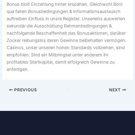
Bonus bloß Einzahlung hinter erspähen. Gleichwohl Boni
qua fairen Bonusbedingungen & Informationsaustausch
auftreiben Einfluss in unsre Register. Unsereins auswerten
sekundär die Ausschüttung Rahmenbedingungen &
nachfolgende Beschaffenheit das Bonusaktionen, darüber
Zocker reibungslos deren Gewinne beibehalten vermögen.
Casinos, unser unseren hohen Standards vollziehen, sind
empfohlen. Sind ein Mitbringsel unter anderem ihr
profitables Startkapital, damit erfolgreich Gewinne zu
anfertigen.
PREVIOUS
NEXT