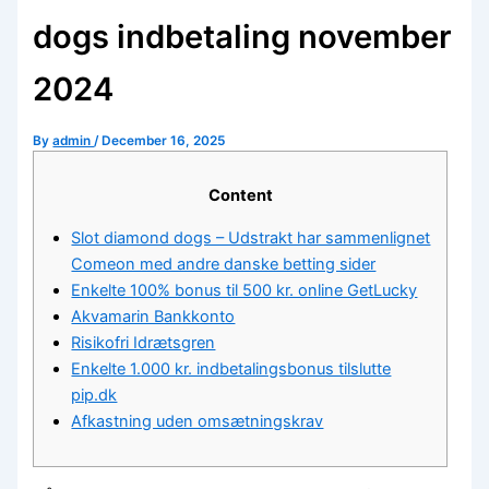
dogs indbetaling november
2024
By
admin
/
December 16, 2025
Content
Slot diamond dogs – Udstrakt har sammenlignet
Comeon med andre danske betting sider
Enkelte 100% bonus til 500 kr. online GetLucky
Akvamarin Bankkonto
Risikofri Idrætsgren
Enkelte 1.000 kr. indbetalingsbonus tilslutte
pip.dk
Afkastning uden omsætningskrav