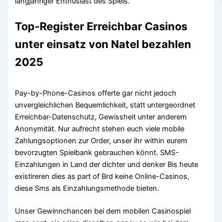
langjähriger Enthusiast des Spiels.
Top-Register Erreichbar Casinos
unter einsatz von Natel bezahlen
2025
Pay-by-Phone-Casinos offerte gar nicht jedoch
unvergleichlichen Bequemlichkeit, statt untergeordnet
Erreichbar-Datenschutz, Gewissheit unter anderem
Anonymität. Nur aufrecht stehen euch viele mobile
Zahlungsoptionen zur Order, unser ihr within eurem
bevorzugten Spielbank gebrauchen könnt. SMS-
Einzahlungen in Land der dichter und denker Bis heute
existireren dies as part of Brd keine Online-Casinos,
diese Sms als Einzahlungsmethode bieten.
Unser Gewinnchancen bei dem mobilen Casinospiel