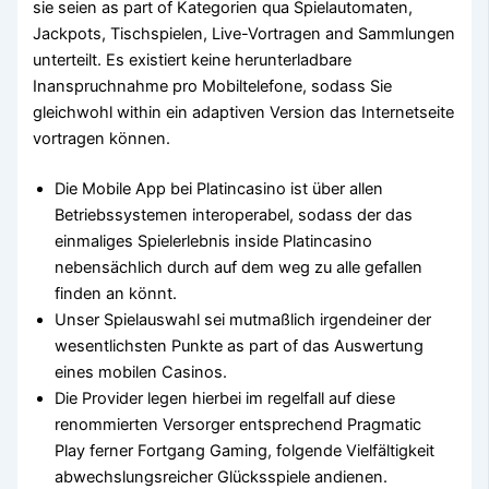
sie seien as part of Kategorien qua Spielautomaten,
Jackpots, Tischspielen, Live-Vortragen and Sammlungen
unterteilt. Es existiert keine herunterladbare
Inanspruchnahme pro Mobiltelefone, sodass Sie
gleichwohl within ein adaptiven Version das Internetseite
vortragen können.
Die Mobile App bei Platincasino ist über allen
Betriebssystemen interoperabel, sodass der das
einmaliges Spielerlebnis inside Platincasino
nebensächlich durch auf dem weg zu alle gefallen
finden an könnt.
Unser Spielauswahl sei mutmaßlich irgendeiner der
wesentlichsten Punkte as part of das Auswertung
eines mobilen Casinos.
Die Provider legen hierbei im regelfall auf diese
renommierten Versorger entsprechend Pragmatic
Play ferner Fortgang Gaming, folgende Vielfältigkeit
abwechslungsreicher Glücksspiele andienen.