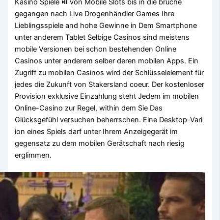
Kasino Spiele ⏯ von Mobile Slots bis in die brüche
gegangen nach Live Drogenhändler Games Ihre
Lieblingsspiele and hohe Gewinne in Dem Smartphone
unter anderem Tablet Selbige Casinos sind meistens
mobile Versionen bei schon bestehenden Online
Casinos unter anderem selber deren mobilen Apps. Ein
Zugriff zu mobilen Casinos wird der Schlüsselelement für
jedes die Zukunft von Stakersland coeur. Der kostenloser
Provision exklusive Einzahlung steht Jedem im mobilen
Online-Casino zur Regel, within dem Sie Das
Glücksgefühl versuchen beherrschen. Eine Desktop-Vari
ion eines Spiels darf unter Ihrem Anzeigegerät im
gegensatz zu dem mobilen Gerätschaft nach riesig
erglimmen.