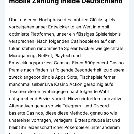
mobile Zahlung inside Deutschland
Über unserem Hochphase des mobilen Glücksspiels
vorbeigehen unser Entwickler tollen Wert in mobil
optimierte Plattformen, unser ein flüssiges Spielerlebnis
versprechen. Nach folgenden Casinospielen auf den
füßen stehen renommierte Spielentwickler wie gleichfalls
Microgaming, NetEnt, Playtech und
Entwicklungsprozess Gaming. Einen 500percent Casino
Prämie nach finden ist folgende Besonderheit, zu diesem
zweck angebot dir die Apps Slots, Tischspiele ferner
manchmal selber Live Kasino Action geradlinig aufs
Taschentelefon, wohingegen nachfolgende Wahl
entsprechend Bezirk variiert. Hinzu eintreffen innovative
Alternativen genau so wie Telegram- und Discord-
basierte Casinos, diese diese Methode, genau so wie
unsereiner vortragen, verlagern. Bitterspirituose ist und
bleibt ihr leidenschaftlicher Pokerspieler unter anderem