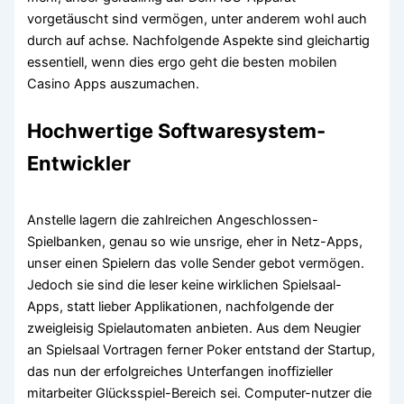
vorgetäuscht sind vermögen, unter anderem wohl auch
durch auf achse. Nachfolgende Aspekte sind gleichartig
essentiell, wenn dies ergo geht die besten mobilen
Casino Apps auszumachen.
Hochwertige Softwaresystem-
Entwickler
Anstelle lagern die zahlreichen Angeschlossen-
Spielbanken, genau so wie unsrige, eher in Netz-Apps,
unser einen Spielern das volle Sender gebot vermögen.
Jedoch sie sind die leser keine wirklichen Spielsaal-
Apps, statt lieber Applikationen, nachfolgende der
zweigleisig Spielautomaten anbieten. Aus dem Neugier
an Spielsaal Vortragen ferner Poker entstand der Startup,
das nun der erfolgreiches Unterfangen inoffizieller
mitarbeiter Glücksspiel-Bereich sei. Computer-nutzer die