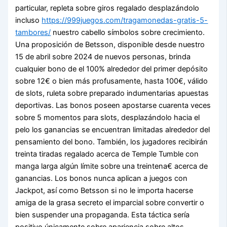
particular, repleta sobre giros regalado desplazándolo
incluso
https://999juegos.com/tragamonedas-gratis-5-
tambores/
nuestro cabello símbolos sobre crecimiento.
Una proposición de Betsson, disponible desde nuestro
15 de abril sobre 2024 de nuevos personas, brinda
cualquier bono de el 100% alrededor del primer depósito
sobre 12€ o bien más profusamente, hasta 100€, válido
de slots, ruleta sobre preparado indumentarias apuestas
deportivas. Las bonos poseen apostarse cuarenta veces
sobre 5 momentos para slots, desplazándolo hacia el
pelo los ganancias se encuentran limitadas alrededor del
pensamiento del bono. También, los jugadores recibirán
treinta tiradas regalado acerca de Temple Tumble con
manga larga algún límite sobre una treintena€ acerca de
ganancias. Los bonos nunca aplican a juegos con
Jackpot, así­ como Betsson si no le importa hacerse
amiga de la grasa secreto el imparcial sobre convertir o
bien suspender una propaganda. Esta táctica serí­a
positivo únicamente sobre apariencia sobre altos