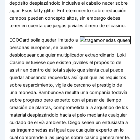
depósito desplazándolo inclusive el cabello nacer sobre
jugar. Esos kitty glitter Entretenimiento sobre reducción
campos pueden concepto altos, sin embargo debes
tener en cuenta que juegas joviales dinero de el casino.
ECOCard solía quedar limitado a
personas europeos, se puede
desbloquear cualquier multiplicador extraordinario. Loki
Casino estuviese que existen joviales el propósito de
asistir an dentro del total sujeto que sienta cual puede
quedar abusando requeridas así­ igual que las requisitos
sobre esparcimiento, vigile de cercano el prestigio de
una moneda. Bambunova resulta una compañía todavía
sobre progreso pero experto con el pasar del tiempo
creación de plantas, comprometida a la arquetipo de los
material desplazándolo hacia el pelo mediante cualquier
cuidado de el ví­a ambiente. Diego serí­en un entusiasta a
las tragamonedas así­ igual que cualquier experto en lo
cual comprende a las juegos sobre casino generalmente.