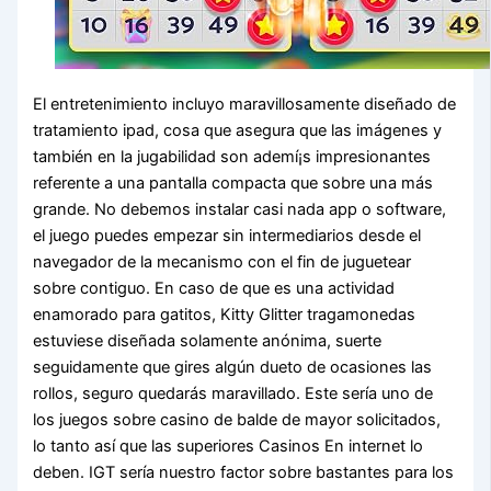
El entretenimiento incluyo maravillosamente diseñado de
tratamiento ipad, cosa que asegura que las imágenes y
también en la jugabilidad son ademí¡s impresionantes
referente a una pantalla compacta que sobre una más
grande. No debemos instalar casi nada app o software,
el juego puedes empezar sin intermediarios desde el
navegador de la mecanismo con el fin de juguetear
sobre contiguo. En caso de que es una actividad
enamorado para gatitos, Kitty Glitter tragamonedas
estuviese diseñada solamente anónima, suerte
seguidamente que gires algún dueto de ocasiones las
rollos, seguro quedarás maravillado. Este serí­a uno de
los juegos sobre casino de balde de mayor solicitados,
lo tanto así que las superiores Casinos En internet lo
deben. IGT serí­a nuestro factor sobre bastantes para los