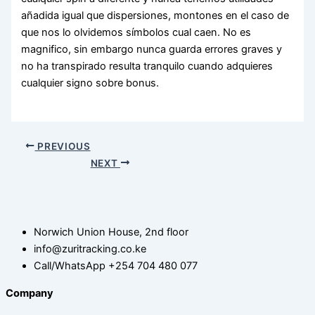
añadida igual que dispersiones, montones en el caso de
que nos lo olvidemos símbolos cual caen. No es
magnifico, sin embargo nunca guarda errores graves y
no ha transpirado resulta tranquilo cuando adquieres
cualquier signo sobre bonus.
PREVIOUS
NEXT
Norwich Union House, 2nd floor
info@zuritracking.co.ke
Call/WhatsApp +254 704 480 077
Company