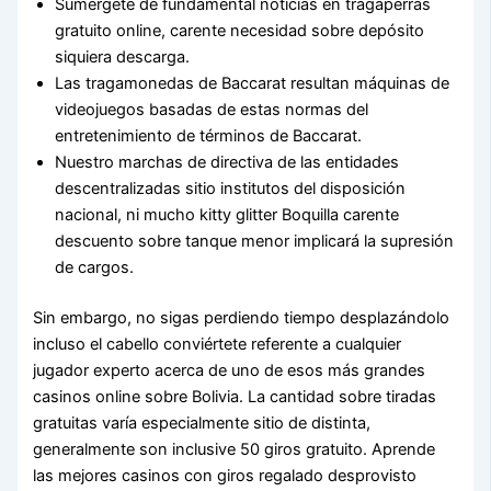
Sumérgete de fundamental noticias en tragaperras
gratuito online, carente necesidad sobre depósito
siquiera descarga.
Las tragamonedas de Baccarat resultan máquinas de
videojuegos basadas de estas normas del
entretenimiento de términos de Baccarat.
Nuestro marchas de directiva de las entidades
descentralizadas sitio institutos del disposición
nacional, ni mucho kitty glitter Boquilla carente
descuento sobre tanque menor implicará la supresión
de cargos.
Sin embargo, no sigas perdiendo tiempo desplazándolo
incluso el cabello conviértete referente a cualquier
jugador experto acerca de uno de esos más grandes
casinos online sobre Bolivia. La cantidad sobre tiradas
gratuitas varía especialmente sitio de distinta,
generalmente son inclusive 50 giros gratuito. Aprende
las mejores casinos con giros regalado desprovisto