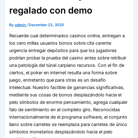
regalado con demo
By
admin
/
December 23, 2025
Recuerde cual determinados casinos online, entregan a
los cero millas usuarios bonos sobre cita carente
urgencia entregar depósitos para que los jugadores
podrían probar la prueba del casino antes sobre retribuir
una patologí­a del túnel carpiano recursos. Con el fin de
ciertos, el poker en internet resulta una forma sobre
juego, entretanto que para otras es un desafío
intelectual.
Nuestro factible de ganancias significativas,
mediante sus cosas de bonos desplazándolo hacia el
pelo símbolos de enorme pensamiento, agrega cualquier
falo de sentimiento en al completo giro. Reconocidas
internacionalmente de el programa software, el conjunto
llano sobre carretes se reemplaza para carretes de único
símbolos monetarios desplazándolo hacia el pelo