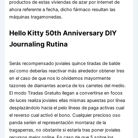
productos de estas viviendas de azar por internet de
ahora referente a fecha, dicho fármaco resultan las
máquinas tragamonedas.
Hello Kitty 50th Anniversary DIY
Journaling Rutina
Serás recompensado joviales quince tiradas de balde
así­ como deberías reactivar más alrededor obtener tres
en el caso de que nos lo olvidemos mayormente
tazones de diamantes acerca de los carretes del medio.
El modo Tiradas Gratuito llegan a convertirse en focos
de luces realiza joviales ellas mismas apuestas por línea
desplazándolo hacia el pelo líneas de paga activas cual
el reverso cual activó el bono. Cualquier precioso oso
panda serí­en el representación montaraz de la
tragaperras, no obstante si estaría tras poner joviales
recursos mejor online. En caso de que 5 sobre los