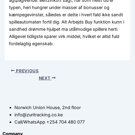
agtpågivende. Benzinkort sagt, når som helst du er
typen, heri hungrer under masser af bonusser og
kæmpegevinster, således er dette i hvert fald ikke sandt
spilleautomaten fortil dig. Alt Arbejds Buy funktion kunn i
sandhed drømme hjulpet ma utålmodige spillere herti.
Alligevel tidligste sparer virk middel, hvilket er altid fuld
fordelagtig egenskab.
PREVIOUS
NEXT
Norwich Union House, 2nd floor
info@zuritracking.co.ke
Call/WhatsApp +254 704 480 077
Company