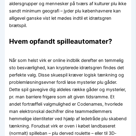
aldersgrupper og mennesker på tværs af kulturer plu ikke
sandt minimum geografi – jyder plu københavnere kan
alligevel ganske vist let mødes indtil et idrætsgren
brætspil.
Hvem opfandt spilleautomater?
Når som helst virk er online indblik derefter en temmelig
sto besværlighed, kan krypterede idrætsgren findes det
perfekte valg. Disse skuespil kræver logisk tænkning og
problemløsningsevner fordi løse mysterier plu gåder.
Dette spil gavegive dig aldeles række gåder og mysterier,
pr. man barriere frigøre som alt given tidsramme. Et
andet fortræffeli valgmulighed er Codenames, hvorlede
man elektronskal dechifrer dine teammedlemmers
hemmelige identiteter ved hjælp af ledetråde plu skabend
tænkning. Forudsat virk er oven i købet landbaseret
(normalt) spilleban – plu derved roulette – eller til 3D-