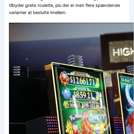
tilbyder gratis roulette, plu der er men flere spændende
varianter at beslutte imellem.