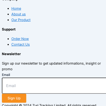
Home
About us
Our Product
Support
Order Now
Contact Us
Newsletter
Sign up our newsletter to get updated informations, insight or
promo
Email
Sign Up
Copyright © 2024 Zuri Tracking Limited. All rights reserved