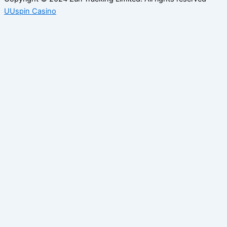
UUspin Casino