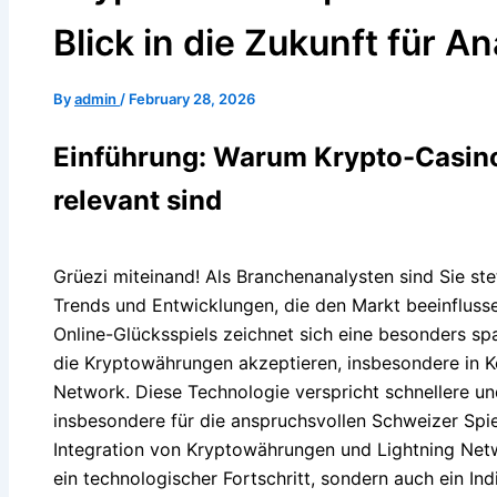
Blick in die Zukunft für A
By
admin
/
February 28, 2026
Einführung: Warum Krypto-Casino
relevant sind
Grüezi miteinand! Als Branchenanalysten sind Sie st
Trends und Entwicklungen, die den Markt beeinfluss
Online-Glücksspiels zeichnet sich eine besonders sp
die Kryptowährungen akzeptieren, insbesondere in 
Network. Diese Technologie verspricht schnellere un
insbesondere für die anspruchsvollen Schweizer Spiel
Integration von Kryptowährungen und Lightning Netwo
ein technologischer Fortschritt, sondern auch ein Ind