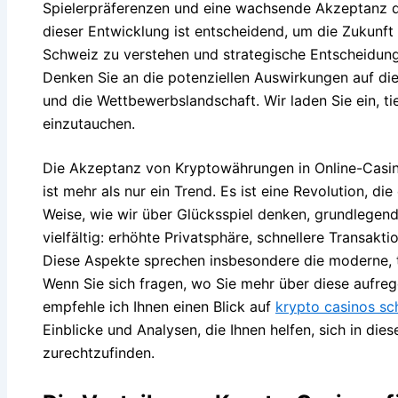
Spielerpräferenzen und eine wachsende Akzeptanz d
dieser Entwicklung ist entscheidend, um die Zukunft
Schweiz zu verstehen und strategische Entscheidung
Denken Sie an die potenziellen Auswirkungen auf d
und die Wettbewerbslandschaft. Wir laden Sie ein, ti
einzutauchen.
Die Akzeptanz von Kryptowährungen in Online-Casin
ist mehr als nur ein Trend. Es ist eine Revolution, die
Weise, wie wir über Glücksspiel denken, grundlegend
vielfältig: erhöhte Privatsphäre, schnellere Transakt
Diese Aspekte sprechen insbesondere die moderne, t
Wenn Sie sich fragen, wo Sie mehr über diese aufre
empfehle ich Ihnen einen Blick auf
krypto casinos sc
Einblicke und Analysen, die Ihnen helfen, sich in d
zurechtzufinden.