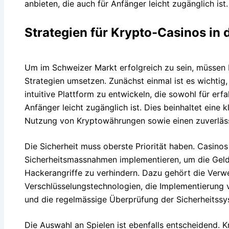
anbieten, die auch für Anfänger leicht zugänglich ist.
Strategien für Krypto-Casinos in
Um im Schweizer Markt erfolgreich zu sein, müssen 
Strategien umsetzen. Zunächst einmal ist es wichtig,
intuitive Plattform zu entwickeln, die sowohl für erf
Anfänger leicht zugänglich ist. Dies beinhaltet eine 
Nutzung von Kryptowährungen sowie einen zuverläs
Die Sicherheit muss oberste Priorität haben. Casino
Sicherheitsmassnahmen implementieren, um die Geld
Hackerangriffe zu verhindern. Dazu gehört die Ver
Verschlüsselungstechnologien, die Implementierung 
und die regelmässige Überprüfung der Sicherheitssy
Die Auswahl an Spielen ist ebenfalls entscheidend. K