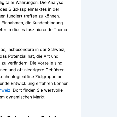
igitaler Währungen. Die Analyse
 des Glücksspielmarktes in der
en fundiert treffen zu können.
ie Einnahmen, die Kundenbindung
efer in dieses faszinierende Thema
os, insbesondere in der Schweiz,
 das Potenzial hat, die Art und
 zu verändern. Die Vorteile sind
ionen und oft niedrigere Gebühren.
echnologieaffine Zielgruppe an.
gende Entwicklung erfahren können,
hweiz
. Dort finden Sie wertvolle
iesem dynamischen Markt