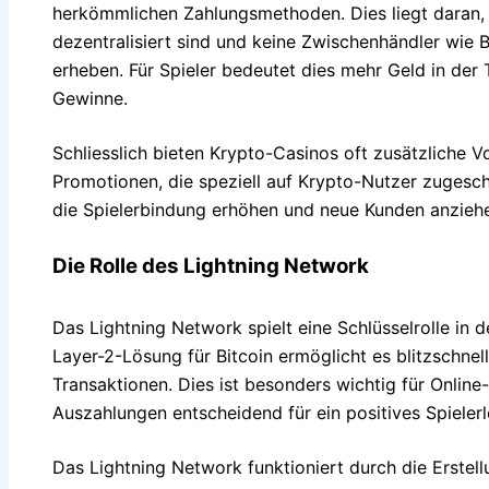
herkömmlichen Zahlungsmethoden. Dies liegt daran
dezentralisiert sind und keine Zwischenhändler wie
erheben. Für Spieler bedeutet dies mehr Geld in der
Gewinne.
Schliesslich bieten Krypto-Casinos oft zusätzliche V
Promotionen, die speziell auf Krypto-Nutzer zugesch
die Spielerbindung erhöhen und neue Kunden anzieh
Die Rolle des Lightning Network
Das Lightning Network spielt eine Schlüsselrolle in 
Layer-2-Lösung für Bitcoin ermöglicht es blitzschne
Transaktionen. Dies ist besonders wichtig für Online
Auszahlungen entscheidend für ein positives Spielerl
Das Lightning Network funktioniert durch die Erste