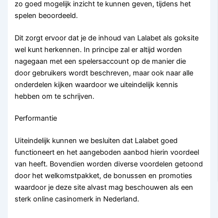
zo goed mogelijk inzicht te kunnen geven, tijdens het
spelen beoordeeld.
Dit zorgt ervoor dat je de inhoud van Lalabet als goksite
wel kunt herkennen. In principe zal er altijd worden
nagegaan met een spelersaccount op de manier die
door gebruikers wordt beschreven, maar ook naar alle
onderdelen kijken waardoor we uiteindelijk kennis
hebben om te schrijven.
Performantie
Uiteindelijk kunnen we besluiten dat Lalabet goed
functioneert en het aangeboden aanbod hierin voordeel
van heeft. Bovendien worden diverse voordelen getoond
door het welkomstpakket, de bonussen en promoties
waardoor je deze site alvast mag beschouwen als een
sterk online casinomerk in Nederland.