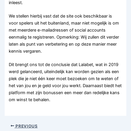
inleest.
We stellen hierbij vast dat de site ook beschikbaar is
voor spelers uit het buitenland, maar niet mogelijk is om
met meerdere e-mailadressen of social accounts
eenmalig te registreren. Opmerking: Wij zullen dit verder
laten als punt van verbetering en op deze manier meer
kennis vergaren.
Dit brengt ons tot de conclusie dat Lalabet, wat in 2019
werd gelanceerd, uiteindelijk kan worden gezien als een
plek die je niet één keer moet bezoeken om te weten of
het van jou en je geld voor jou werkt. Daarnaast biedt het
platform met zijn bonussen een meer dan redelijke kans
om winst te behalen.
PREVIOUS