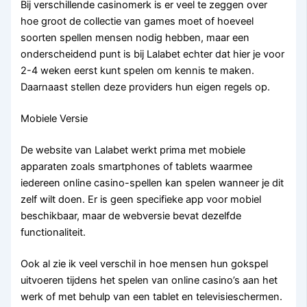
Bij verschillende casinomerk is er veel te zeggen over
hoe groot de collectie van games moet of hoeveel
soorten spellen mensen nodig hebben, maar een
onderscheidend punt is bij Lalabet echter dat hier je voor
2-4 weken eerst kunt spelen om kennis te maken.
Daarnaast stellen deze providers hun eigen regels op.
Mobiele Versie
De website van Lalabet werkt prima met mobiele
apparaten zoals smartphones of tablets waarmee
iedereen online casino-spellen kan spelen wanneer je dit
zelf wilt doen. Er is geen specifieke app voor mobiel
beschikbaar, maar de webversie bevat dezelfde
functionaliteit.
Ook al zie ik veel verschil in hoe mensen hun gokspel
uitvoeren tijdens het spelen van online casino’s aan het
werk of met behulp van een tablet en televisieschermen.