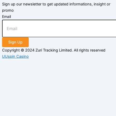
Sign up our newsletter to get updated informations, insight or
promo
Email
Sign Up
Copyright © 2024 Zuri Tracking Limited. All rights reserved
UUspin Casino