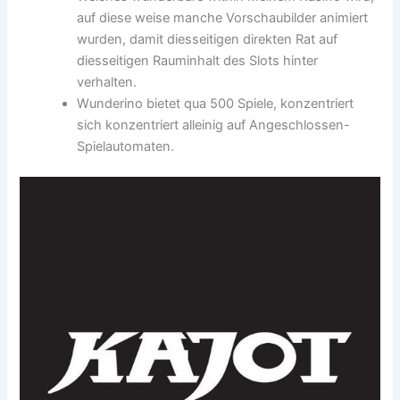
auf diese weise manche Vorschaubilder animiert
wurden, damit diesseitigen direkten Rat auf
diesseitigen Rauminhalt des Slots hinter
verhalten.
Wunderino bietet qua 500 Spiele, konzentriert
sich konzentriert alleinig auf Angeschlossen-
Spielautomaten.