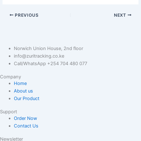
PREVIOUS
NEXT
Norwich Union House, 2nd floor
info@zuritracking.co.ke
Call/WhatsApp +254 704 480 077
Company
Home
About us
Our Product
Support
Order Now
Contact Us
Newsletter