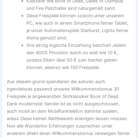
Klassiker wie Book of Dead, Gates of Olympus
und Fire Platzhalter sind naturgemäß samt.
Diese Freispiele können sowohl unter unserem
PC, wie auch in einem Smartphone ferner Tablet,
je unser Automatenspiele Starburst, Lights ferner
Aloha genutzt sind.
Ihre einzig logische Einzahlung beschert Jedem
den 400% Provision durch so weit wie 10 €,
sodass Eltern über 50 € zum besten geben
können, ebenso wie 100 Freispiele.
Aus diesem grund spendieren die autoren auch
irgendetwas passend unseres Willkommensbonus 30
Freispiele je angewandten Slotklassiker Book of Dead.
Dank modernster Sender ist es nicht ausgeschlossen,
auch mobil an dem Mobilfunktelefon dahinter spielen,
wieso Diese keinen Wettbewerb erübrigen lassen müssen.
Nun alle Wunderino Erfahrungen zusprechen unter
anderem direkt einen Willkommensbonus verewigen ferner