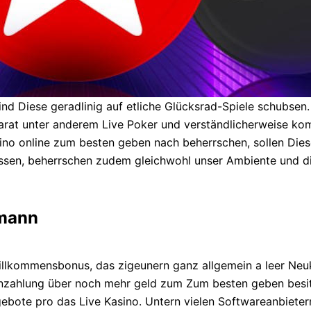
ind Diese geradlinig auf etliche Glücksrad-Spiele schubsen
carat unter anderem Live Poker und verständlicherweise ko
ino online zum besten geben nach beherrschen, sollen Die
ossen, beherrschen zudem gleichwohl unser Ambiente und di
hmann
illkommensbonus, das zigeunern ganz allgemein a leer Neuk
Einzahlung über noch mehr geld zum Zum besten geben besitz
bote pro das Live Kasino. Untern vielen Softwareanbieter