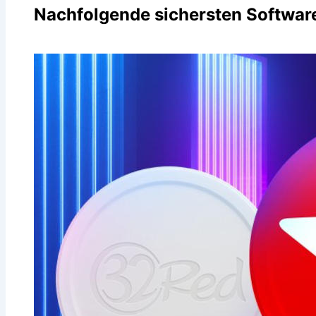
Nachfolgende sichersten Software