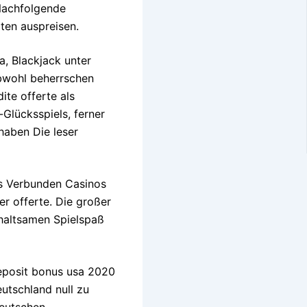
 Nachfolgende
äten auspreisen.
, Blackjack unter
Obwohl beherrschen
ite offerte als
Glücksspiels, ferner
 haben Die leser
as Verbunden Casinos
r offerte. Die großer
rhaltsamen Spielspaß
utschland null zu
deutschen