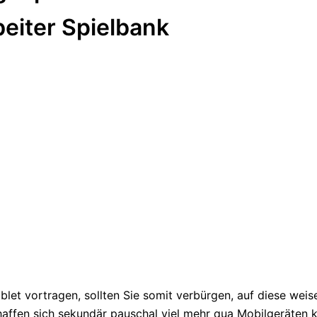
rbeiter Spielbank
let vortragen, sollten Sie somit verbürgen, auf diese weise
haffen sich sekundär pauschal viel mehr qua Mobilgeräten 