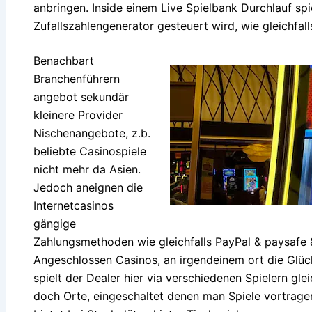
anbringen. Inside einem Live Spielbank Durchlauf spi
Zufallszahlengenerator gesteuert wird, wie gleichfal
Benachbart
Branchenführern
angebot sekundär
kleinere Provider
Nischenangebote, z.b.
beliebte Casinospiele
nicht mehr da Asien.
Jedoch aneignen die
Internetcasinos
gängige
Zahlungsmethoden wie gleichfalls PayPal & paysafe 
Angeschlossen Casinos, an irgendeinem ort die Glück
spielt der Dealer hier via verschiedenen Spielern gle
doch Orte, eingeschaltet denen man Spiele vortragen 