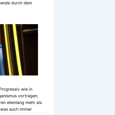
olgende durch dem
rogressiv wie in
rganismus vortragen,
ren ellenlang mehr als
se was auch immer