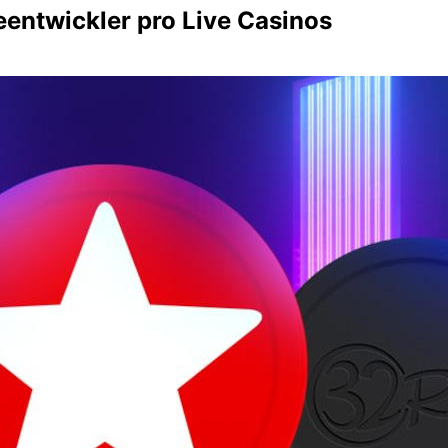
entwickler pro Live Casinos