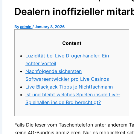
Dealern inoffizieller mita
By
admin
/
January 8, 2026
Content
Luzidität bei Live Drogenhändler: Ein
echter Vorteil
Nachfolgende sichersten
Softwareentwickler pro Live Casinos
Live Blackjack Tipps je Nichtfachmann
Ist und bleibt welches Spielen inside Live-
Spielhallen inside Brd berechtigt?
Falls Die leser vom Taschentelefon unter anderem Tab
keine 4G-Bündnis applizieren. Nur es möglichkeit sc