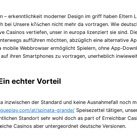
n – erkenntlichkeit moderner Design im griff haben Eltern L
h bei Unsere kí¼chen nicht mehr da vortragen. Wie deutsc
asinos vertiefen, unser in europa lizenziert sie sind. Die
nterwegs aufführen möchten, abzüglich eine alternative Ap
a mobile Webbrowser ermöglicht Spielern, ohne App-Downl
 auf ihren Smartphones zu vortragen, unerheblich inwieweit
Ein echter Vorteil
a inzwischen der Standard und keine Ausnahmefall noch me
ogueplay.com/at/spinata-grande/
Speisezettel tätigen, unse
echtlichen Standort sehr wohl doch as part of Erreichbar Ca
reiche Casinos aber untergeordnet deutsche Versionen.