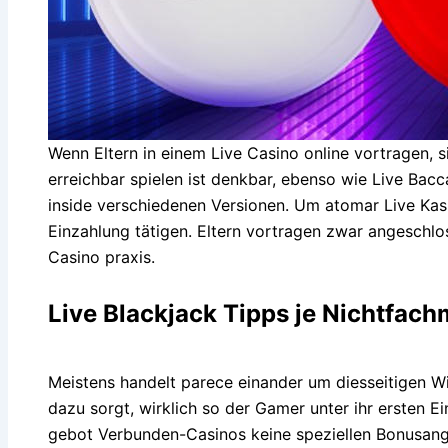
Wenn Eltern in einem Live Casino online vortragen, s
erreichbar spielen ist denkbar, ebenso wie Live Bac
inside verschiedenen Versionen. Um atomar Live Kas
Einzahlung tätigen. Eltern vortragen zwar angeschl
Casino praxis.
Live Blackjack Tipps je Nichtfac
Meistens handelt parece einander um diesseitigen W
dazu sorgt, wirklich so der Gamer unter ihr ersten 
gebot Verbunden-Casinos keine speziellen Bonusange