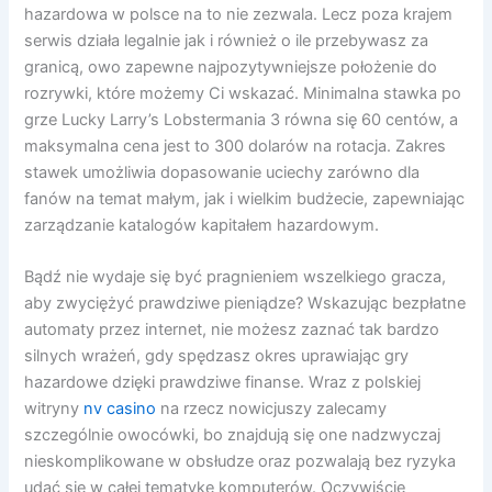
hazardowa w polsce na to nie zezwala. Lecz poza krajem
serwis działa legalnie jak i również o ile przebywasz za
granicą, owo zapewne najpozytywniejsze położenie do
rozrywki, które możemy Ci wskazać. Minimalna stawka po
grze Lucky Larry’s Lobstermania 3 równa się 60 centów, a
maksymalna cena jest to 300 dolarów na rotacja. Zakres
stawek umożliwia dopasowanie uciechy zarówno dla
fanów na temat małym, jak i wielkim budżecie, zapewniając
zarządzanie katalogów kapitałem hazardowym.
Bądź nie wydaje się być pragnieniem wszelkiego gracza,
aby zwyciężyć prawdziwe pieniądze? Wskazując bezpłatne
automaty przez internet, nie możesz zaznać tak bardzo
silnych wrażeń, gdy spędzasz okres uprawiając gry
hazardowe dzięki prawdziwe finanse. Wraz z polskiej
witryny
nv casino
na rzecz nowicjuszy zalecamy
szczególnie owocówki, bo znajdują się one nadzwyczaj
nieskomplikowane w obsłudze oraz pozwalają bez ryzyka
udać się w całej tematykę komputerów. Oczywiście