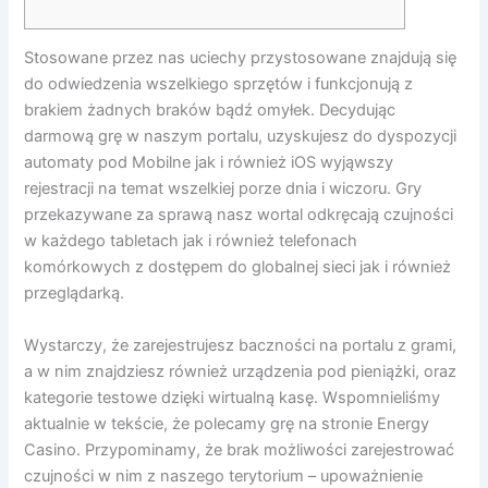
Stosowane przez nas uciechy przystosowane znajdują się
do odwiedzenia wszelkiego sprzętów i funkcjonują z
brakiem żadnych braków bądź omyłek. Decydując
darmową grę w naszym portalu, uzyskujesz do dyspozycji
automaty pod Mobilne jak i również iOS wyjąwszy
rejestracji na temat wszelkiej porze dnia i wiczoru.
Gry
przekazywane za sprawą nasz wortal odkręcają czujności
w każdego tabletach jak i również telefonach
komórkowych z dostępem do globalnej sieci jak i również
przeglądarką.
Wystarczy, że zarejestrujesz baczności na portalu z grami,
a w nim znajdziesz również urządzenia pod pieniążki, oraz
kategorie testowe dzięki wirtualną kasę. Wspomnieliśmy
aktualnie w tekście, że polecamy grę na stronie Energy
Casino. Przypominamy, że brak możliwości zarejestrować
czujności w nim z naszego terytorium – upoważnienie