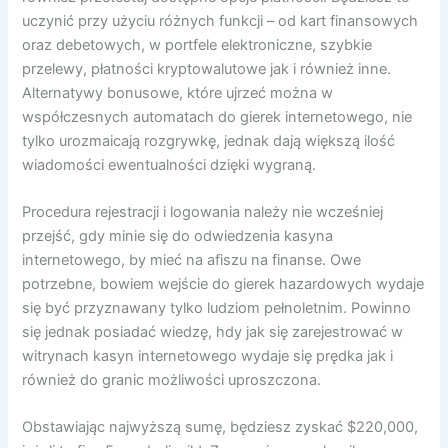
uczynić przy użyciu różnych funkcji – od kart finansowych
oraz debetowych, w portfele elektroniczne, szybkie
przelewy, płatności kryptowalutowe jak i również inne.
Alternatywy bonusowe, które ujrzeć można w
współczesnych automatach do gierek internetowego, nie
tylko urozmaicają rozgrywkę, jednak dają większą ilość
wiadomości ewentualności dzięki wygraną.
Procedura rejestracji i logowania należy nie wcześniej
przejść, gdy minie się do odwiedzenia kasyna
internetowego, by mieć na afiszu na finanse. Owe
potrzebne, bowiem wejście do gierek hazardowych wydaje
się być przyznawany tylko ludziom pełnoletnim. Powinno
się jednak posiadać wiedzę, hdy jak się zarejestrować w
witrynach kasyn internetowego wydaje się prędka jak i
również do granic możliwości uproszczona.
Obstawiając najwyższą sumę, będziesz zyskać $220,000,