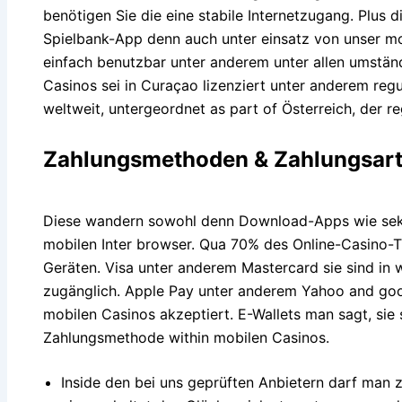
benötigen Sie die eine stabile Internetzugang. Plus d
Spielbank-App denn auch unter einsatz von unser m
einfach benutzbar unter anderem unter allen umständ
Casinos sei in Curaçao lizenziert unter anderem regul
weltweit, untergeordnet as part of Österreich, der reg
Zahlungsmethoden & Zahlungsar
Diese wandern sowohl denn Download-Apps wie sekund
mobilen Inter browser. Qua 70% des Online-Casino-T
Geräten. Visa unter anderem Mastercard sie sind in 
zugänglich. Apple Pay unter anderem Yahoo and goog
mobilen Casinos akzeptiert. E-Wallets man sagt, sie
Zahlungsmethode within mobilen Casinos.
Inside den bei uns geprüften Anbietern darf man 