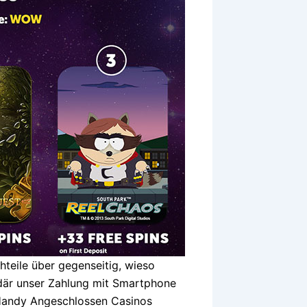
teile über gegenseitig, wieso
där unser Zahlung mit Smartphone
 Handy Angeschlossen Casinos