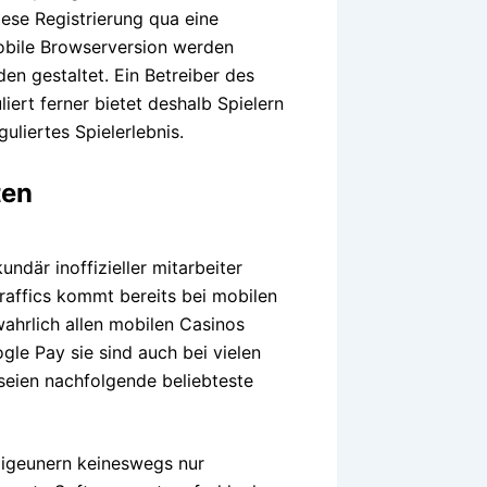
iese Registrierung qua eine
obile Browserversion werden
en gestaltet. Ein Betreiber des
iert ferner bietet deshalb Spielern
uliertes Spielerlebnis.
ten
är inoffizieller mitarbeiter
raffics kommt bereits bei mobilen
wahrlich allen mobilen Casinos
le Pay sie sind auch bei vielen
 seien nachfolgende beliebteste
zigeunern keineswegs nur