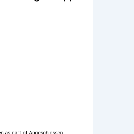
n as part of Angeschlossen