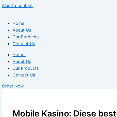
Skip to content
Home
About Us
Our Products
Contact Us
Home
About Us
Our Products
Contact Us
Order Now
Mobile Kasino: Diese bes