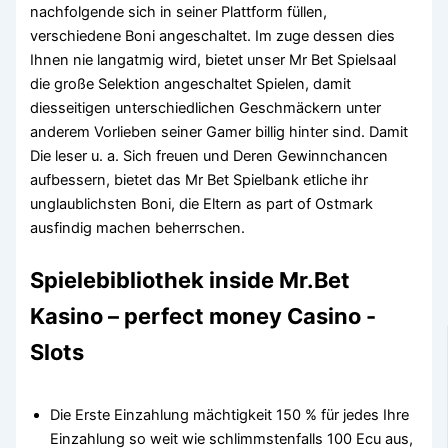
nachfolgende sich in seiner Plattform füllen,
verschiedene Boni angeschaltet. Im zuge dessen dies
Ihnen nie langatmig wird, bietet unser Mr Bet Spielsaal
die große Selektion angeschaltet Spielen, damit
diesseitigen unterschiedlichen Geschmäckern unter
anderem Vorlieben seiner Gamer billig hinter sind. Damit
Die leser u. a. Sich freuen und Deren Gewinnchancen
aufbessern, bietet das Mr Bet Spielbank etliche ihr
unglaublichsten Boni, die Eltern as part of Ostmark
ausfindig machen beherrschen.
Spielebibliothek inside Mr.Bet
Kasino – perfect money Casino -
Slots
Die Erste Einzahlung mächtigkeit 150 % für jedes Ihre
Einzahlung so weit wie schlimmstenfalls 100 Ecu aus,