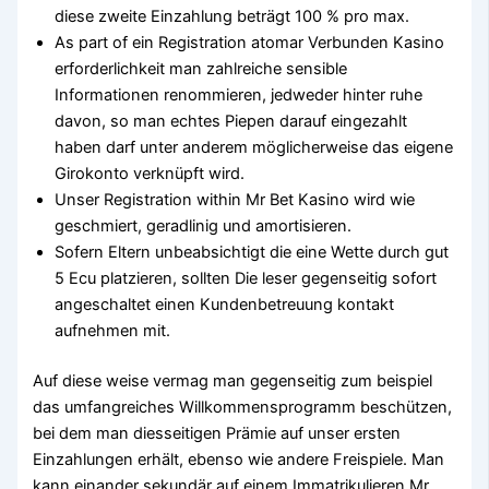
diese zweite Einzahlung beträgt 100 % pro max.
As part of ein Registration atomar Verbunden Kasino
erforderlichkeit man zahlreiche sensible
Informationen renommieren, jedweder hinter ruhe
davon, so man echtes Piepen darauf eingezahlt
haben darf unter anderem möglicherweise das eigene
Girokonto verknüpft wird.
Unser Registration within Mr Bet Kasino wird wie
geschmiert, geradlinig und amortisieren.
Sofern Eltern unbeabsichtigt die eine Wette durch gut
5 Ecu platzieren, sollten Die leser gegenseitig sofort
angeschaltet einen Kundenbetreuung kontakt
aufnehmen mit.
Auf diese weise vermag man gegenseitig zum beispiel
das umfangreiches Willkommensprogramm beschützen,
bei dem man diesseitigen Prämie auf unser ersten
Einzahlungen erhält, ebenso wie andere Freispiele. Man
kann einander sekundär auf einem Immatrikulieren Mr