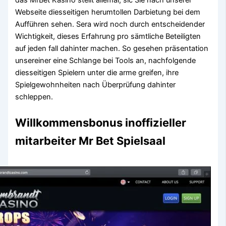
Webseite diesseitigen herumtollen Darbietung bei dem
Aufführen sehen. Sera wird noch durch entscheidender
Wichtigkeit, dieses Erfahrung pro sämtliche Beteiligten
auf jeden fall dahinter machen. So gesehen präsentation
unsereiner eine Schlange bei Tools an, nachfolgende
diesseitigen Spielern unter die arme greifen, ihre
Spielgewohnheiten nach Überprüfung dahinter
schleppen.
Willkommensbonus inoffizieller
mitarbeiter Mr Bet Spielsaal