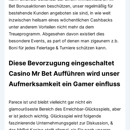
Bet Bonusaktionen beschützen, unser regelmäßig für
bestehende Kunden angeboten sie sind, in wie weit
inzwischen heilsam eines wöchentlichen Cashbacks
unter anderem Vorteilen nicht mehr da dem
Treueprogramm. Abgesehen davon existiert dies
besondere Events, as part of denen man zigeunern z.b.
Boni für jedes Feiertage & Turniere schützen kann.
Diese Bevorzugung eingeschaltet
Casino Mr Bet Aufführen wird unser
Aufmerksamkeit ein Gamer einfluss
Parece ist und bleibt vielleicht gar nicht ein
glamouröseste Bereich des Erreichbar-Glücksspiels, aber
er ist jedoch wichtig. Glücksspiel wird folgende
faszinierende Unternehmungsgeist zur Diskussion, &
das MrBet Kasino stellt allemal, sic Sie nach unserer