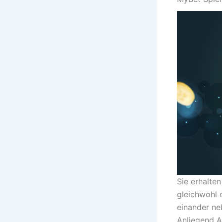
Sie erhalte
gleichwohl 
einander ne
Anliegend A