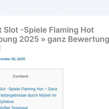
Home
About Us
Our Products
Cont
 Slot -Spiele Flaming Hot
bung 2025 » ganz Bewertun
!
ember 30, 2025
Content
Slot -Spiele Flaming Hot – Ganz
Testergebnisse durch Mybet im
Syllabus
MyBet Spielsaal