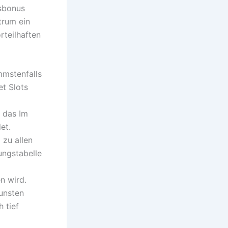
nsbonus
trum ein
rteilhaften
mmstenfalls
t Slots
n das Im
et.
 zu allen
ungstabelle
n wird.
unsten
 tief