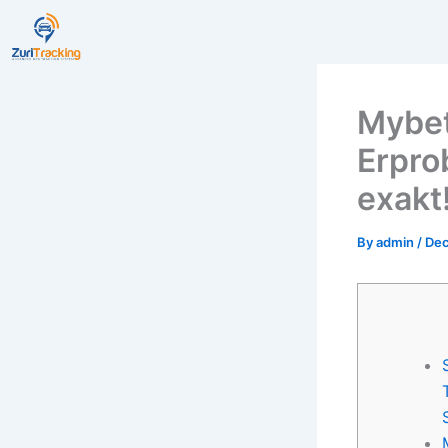
Skip
to
content
Mybet
Erpro
exakt
By
admin
/
Dec