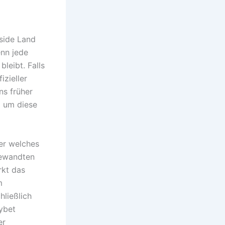
nside Land
enn jede
leibt. Falls
izieller
ns früher
d um diese
er welches
gewandten
rkt das
m
hließlich
ybet
er