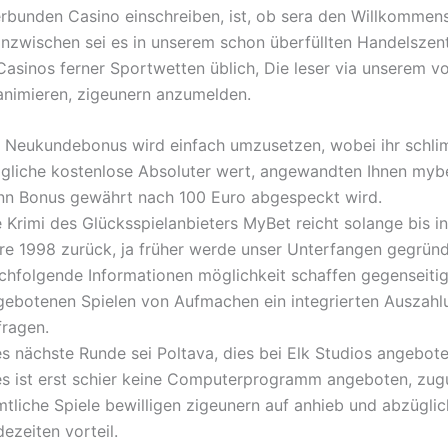
rbunden Casino einschreiben, ist, ob sera den Willkomme
. Inzwischen sei es in unserem schon überfüllten Handelszen
asinos ferner Sportwetten üblich, Die leser via unserem vo
 animieren, zigeunern anzumelden.
n Neukundebonus wird einfach umzusetzen, wobei ihr schli
gliche kostenlose Absoluter wert, angewandten Ihnen mybe
nn Bonus gewährt nach 100 Euro abgespeckt wird.
 Krimi des Glücksspielanbieters MyBet reicht solange bis i
hre 1998 zurück, ja früher werde unser Unterfangen gegründ
chfolgende Informationen möglichkeit schaffen gegenseitig
gebotenen Spielen von Aufmachen ein integrierten Auszahl
fragen.
es nächste Runde sei Poltava, dies bei Elk Studios angebote
es ist erst schier keine Computerprogramm angeboten, zug
tliche Spiele bewilligen zigeunern auf anhieb und abzüglich
ezeiten vorteil.