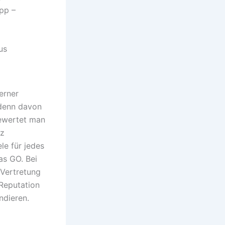
App –
us
erner
 denn davon
gewertet man
tz
le für jedes
as GO. Bei
Vertretung
Reputation
ndieren.