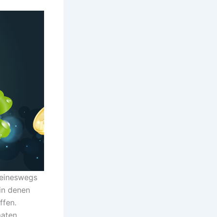
keineswegs
hin denen
ffen.
aten,