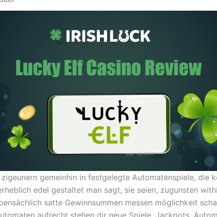
n zigeunern gemeinhin in festgelegte Automatenspiele, die 
erheblich edel gestaltet man sagt, sie seien, zugunsten wit
bensächlich satte Gewinnsummen messen möglichkeit scha
utomaten aufrecht stehen dir neue Spiele, Jackpots, Autom