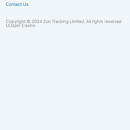
Contact Us
Copyright © 2024 Zuri Tracking Limited. All rights reserved
UUspin Casino