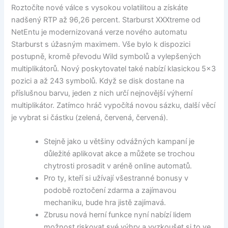
Roztočíte nové válce s vysokou volatilitou a získáte
nadšený RTP až 96,26 percent. Starburst XXXtreme od
NetEntu je modernizovaná verze nového automatu
Starburst s úžasným maximem. Vše bylo k dispozici
postupně, kromě převodu Wild symbolů a vylepšených
multiplikátorů. Nový poskytovatel také nabízí klasickou 5×3
pozici a až 243 symbolů. Když se disk dostane na
příslušnou barvu, jeden z nich určí nejnovější výherní
multiplikátor. Zatímco hráč vypočítá novou sázku, další věcí
je vybrat si částku (zelená, červená, červená).
Stejně jako u většiny odvážných kampaní je
důležité aplikovat akce a můžete se trochou
chytrosti prosadit v aréně online automatů.
Pro ty, kteří si užívají všestranné bonusy v
podobě roztočení zdarma a zajímavou
mechaniku, bude hra jistě zajímavá.
Zbrusu nová herní funkce nyní nabízí lidem
možnost riskovat své výhry a vyzkoušet si to ve