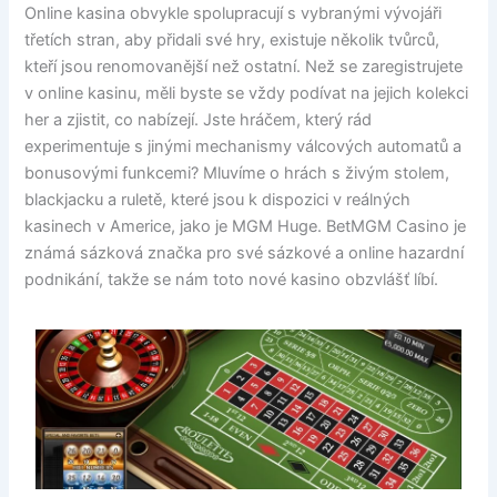
Online kasina obvykle spolupracují s vybranými vývojáři
třetích stran, aby přidali své hry, existuje několik tvůrců,
kteří jsou renomovanější než ostatní. Než se zaregistrujete
v online kasinu, měli byste se vždy podívat na jejich kolekci
her a zjistit, co nabízejí. Jste hráčem, který rád
experimentuje s jinými mechanismy válcových automatů a
bonusovými funkcemi? Mluvíme o hrách s živým stolem,
blackjacku a ruletě, které jsou k dispozici v reálných
kasinech v Americe, jako je MGM Huge. BetMGM Casino je
známá sázková značka pro své sázkové a online hazardní
podnikání, takže se nám toto nové kasino obzvlášť líbí.