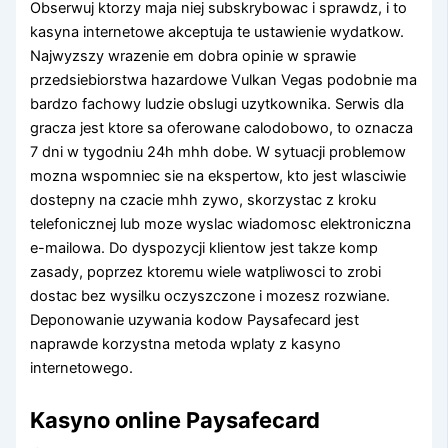
Obserwuj ktorzy maja niej subskrybowac i sprawdz, i to
kasyna internetowe akceptuja te ustawienie wydatkow.
Najwyzszy wrazenie em dobra opinie w sprawie
przedsiebiorstwa hazardowe Vulkan Vegas podobnie ma
bardzo fachowy ludzie obslugi uzytkownika. Serwis dla
gracza jest ktore sa oferowane calodobowo, to oznacza
7 dni w tygodniu 24h mhh dobe. W sytuacji problemow
mozna wspomniec sie na ekspertow, kto jest wlasciwie
dostepny na czacie mhh zywo, skorzystac z kroku
telefonicznej lub moze wyslac wiadomosc elektroniczna
e-mailowa. Do dyspozycji klientow jest takze komp
zasady, poprzez ktoremu wiele watpliwosci to zrobi
dostac bez wysilku oczyszczone i mozesz rozwiane.
Deponowanie uzywania kodow Paysafecard jest
naprawde korzystna metoda wplaty z kasyno
internetowego.
Kasyno online Paysafecard