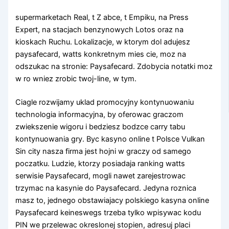
supermarketach Real, t Z abce, t Empiku, na Press
Expert, na stacjach benzynowych Lotos oraz na
kioskach Ruchu. Lokalizacje, w ktorym dol adujesz
paysafecard, watts konkretnym mies cie, moz na
odszukac na stronie: Paysafecard. Zdobycia notatki moz
w ro wniez zrobic twoj-line, w tym.
Ciagle rozwijamy uklad promocyjny kontynuowaniu
technologia informacyjna, by oferowac graczom
zwiekszenie wigoru i bedziesz bodzce carry tabu
kontynuowania gry. Byc kasyno online t Polsce Vulkan
Sin city nasza firma jest hojni w graczy od samego
poczatku. Ludzie, ktorzy posiadaja ranking watts
serwisie Paysafecard, mogli nawet zarejestrowac
trzymac na kasynie do Paysafecard. Jedyna roznica
masz to, jednego obstawiajacy polskiego kasyna online
Paysafecard keineswegs trzeba tylko wpisywac kodu
PIN we przelewac okreslonej stopien, adresuj placi