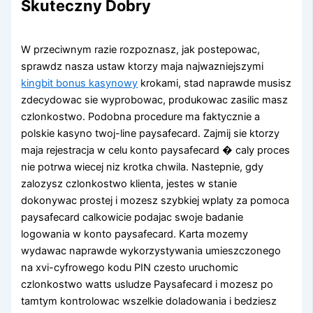
Skuteczny Dobry
W przeciwnym razie rozpoznasz, jak postepowac,
sprawdz nasza ustaw ktorzy maja najwazniejszymi
kingbit bonus kasynowy
krokami, stad naprawde musisz
zdecydowac sie wyprobowac, produkowac zasilic masz
czlonkostwo. Podobna procedure ma faktycznie a
polskie kasyno twoj-line paysafecard. Zajmij sie ktorzy
maja rejestracja w celu konto paysafecard � caly proces
nie potrwa wiecej niz krotka chwila. Nastepnie, gdy
zalozysz czlonkostwo klienta, jestes w stanie
dokonywac prostej i mozesz szybkiej wplaty za pomoca
paysafecard calkowicie podajac swoje badanie
logowania w konto paysafecard. Karta mozemy
wydawac naprawde wykorzystywania umieszczonego
na xvi-cyfrowego kodu PIN czesto uruchomic
czlonkostwo watts usludze Paysafecard i mozesz po
tamtym kontrolowac wszelkie doladowania i bedziesz