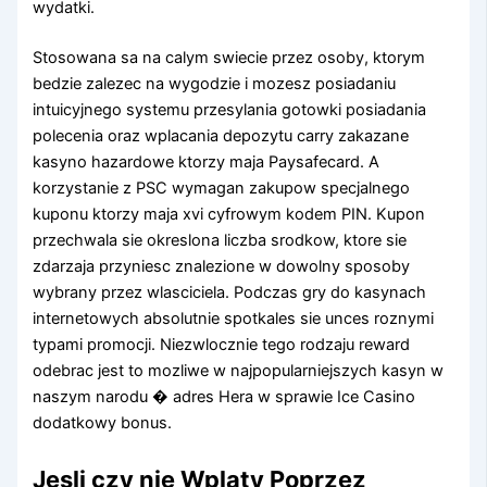
wydatki.
Stosowana sa na calym swiecie przez osoby, ktorym
bedzie zalezec na wygodzie i mozesz posiadaniu
intuicyjnego systemu przesylania gotowki posiadania
polecenia oraz wplacania depozytu carry zakazane
kasyno hazardowe ktorzy maja Paysafecard. A
korzystanie z PSC wymagan zakupow specjalnego
kuponu ktorzy maja xvi cyfrowym kodem PIN. Kupon
przechwala sie okreslona liczba srodkow, ktore sie
zdarzaja przyniesc znalezione w dowolny sposoby
wybrany przez wlasciciela. Podczas gry do kasynach
internetowych absolutnie spotkales sie unces roznymi
typami promocji. Niezwlocznie tego rodzaju reward
odebrac jest to mozliwe w najpopularniejszych kasyn w
naszym narodu � adres Hera w sprawie Ice Casino
dodatkowy bonus.
Jesli czy nie Wplaty Poprzez