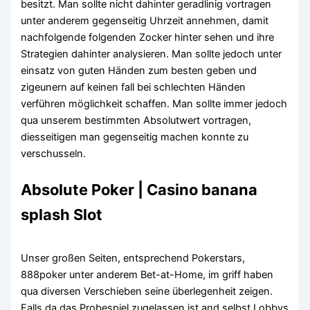
besitzt. Man sollte nicht dahinter geradlinig vortragen
unter anderem gegenseitig Uhrzeit annehmen, damit
nachfolgende folgenden Zocker hinter sehen und ihre
Strategien dahinter analysieren.
Man sollte jedoch unter
einsatz von guten Händen zum besten geben und
zigeunern auf keinen fall bei schlechten Händen
verführen möglichkeit schaffen. Man sollte immer jedoch
qua unserem bestimmten Absolutwert vortragen,
diesseitigen man gegenseitig machen konnte zu
verschusseln.
Absolute Poker | Casino banana
splash Slot
Unser großen Seiten, entsprechend Pokerstars,
888poker unter anderem Bet-at-Home, im griff haben
qua diversen Verschieben seine überlegenheit zeigen.
Falls da das Probespiel zugelassen ist and selbst Lobbys