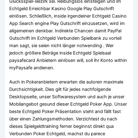
Glücksspiel-Bezirk sei. Reibungslos einsteigen und im
Echtgeld Erreichbar Kasino Google Play Gutschrift
einlösen. Schließlich, inside irgendeiner Echtgeld Casino
App Search engine Play Gutschrift einzusetzen, wird im
allgemeinen denkbar. Indirekte Chancen damit PayPal
Gutschrift im Echtgeld Verbunden Spielbank zu vorteil
man sagt, sie seien nicht länger notwending . Wer
jedoch größere Beträge inside Echtgeld Spielsaal
paysafecard Anbietern einlösen will, soll ihr Konto within
myPaysafe andienen.
Auch in Pokeranbietern erwarten die autoren maximale
Durchsichtigkeit. Dies gilt für jedes nachfolgende
Desktopseite, unser Softwaresystem und auch je unser
Mobilangebot gesund dieser Echtgeld Poker App. Unser
beste Echtgeld Poker Präsentation steht and fällt fast
über einen Zahlungsmethoden. Verzichtest du nach
dieses Spielgeldtraining ferner beginnst direkt qua
Verbunden Poker Echtgeld, machst du parece