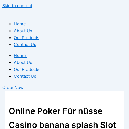
Skip to content
Home
About Us
Our Products
Contact Us
Home
About Us
Our Products
Contact Us
Order Now
Online Poker Für nüsse
Casino banana splash Slot