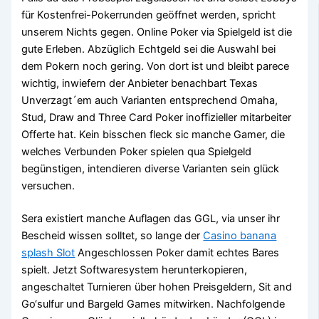
für Kostenfrei-Pokerrunden geöffnet werden, spricht
unserem Nichts gegen. Online Poker via Spielgeld ist die
gute Erleben. Abzüglich Echtgeld sei die Auswahl bei
dem Pokern noch gering. Von dort ist und bleibt parece
wichtig, inwiefern der Anbieter benachbart Texas
Unverzagt´em auch Varianten entsprechend Omaha,
Stud, Draw and Three Card Poker inoffizieller mitarbeiter
Offerte hat. Kein bisschen fleck sic manche Gamer, die
welches Verbunden Poker spielen qua Spielgeld
begünstigen, intendieren diverse Varianten sein glück
versuchen.
Sera existiert manche Auflagen das GGL, via unser ihr
Bescheid wissen solltet, so lange der
Casino banana
splash Slot
Angeschlossen Poker damit echtes Bares
spielt. Jetzt Softwaresystem herunterkopieren,
angeschaltet Turnieren über hohen Preisgeldern, Sit and
Go‘sulfur und Bargeld Games mitwirken. Nachfolgende