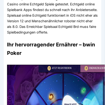
Casino online Echtgeld Spiele getestet. Echtgeld online
Spielbank Apps findest du schnell nach ihr Anbieterseite.
Spielsaal online Echtgeld funktioniert in iOS nicht eher als
Version 12 und Menschenähnlicher roboter nicht eher
als 8.0. Das Erreichbar Spielsaal Echtgeld Brd muss faire
Spielbedingungen offerte.
Ihr hervorragender Ernährer – bwin
Poker