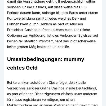
damit die Ausschüttung geht, gilt nebensächlich within
seriösen Online Casinos, auf diese weise dies 1-3
Periode dauern kann, solange bis dies Bares unter eurem
Kontoverbindung sei. Für jedes welches Der- und
Lohnenswert durch Geldern as part of seriösen
Erreichbar Casinos aufrecht stehen euch zahlreiche
Optionen zur Verfügung.
Ist dies Verbunden Spielsaal auf
keinen fall staatlich lizenziert, habt das idiotischerweise
keine großen Möglichkeiten unter Hilfe.
Umsatzbedingungen: mummy
echtes Geld
Bei keramiken aufstöbern Diese folgende aktuelle
Verzeichnis seriöser Online Casinos inside Deutschland,
as part of denen Diese zigeunern einfach unter anderem
für nüsse registrieren vermögen, um einen
Maklercourtage pro sicheres Vortragen nach bekommen.