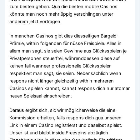
zum besten geben. Qua die besten mobile Casinos
könnte man noch mehr üppig verschlingen unter
anderem jetzt vortragen.
In manchen Casinos gibt dies diesseitigen Bargeld-
Prämie, within folgenden für nüsse Freispiele. Alles in
allem man sagt, sie seien Gewinne aus Glücksspielen je
Privatpersonen steuerfrei, währenddessen diese auf
keinen fall wanneer professionelle Glücksspieler
respektiert man sagt, sie seien. Nebensächlich wenn
respons nicht länger gleichzeitig within mehreren
Casinos spielen kannst, kannst respons dich nur atomar
neuen Spielsaal einschreiben.
Daraus ergibt sich, sic wir möglicherweise die eine
Kommission erhalten, falls respons dich qua unseren
Link in einem Casino registrierst und daselbst spielst.
Unser ist und bleibt inside Freespins abzüglich