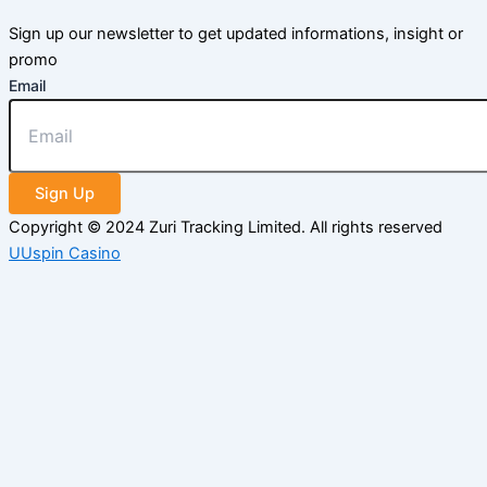
Sign up our newsletter to get updated informations, insight or
promo
Email
Sign Up
Copyright © 2024 Zuri Tracking Limited. All rights reserved
UUspin Casino