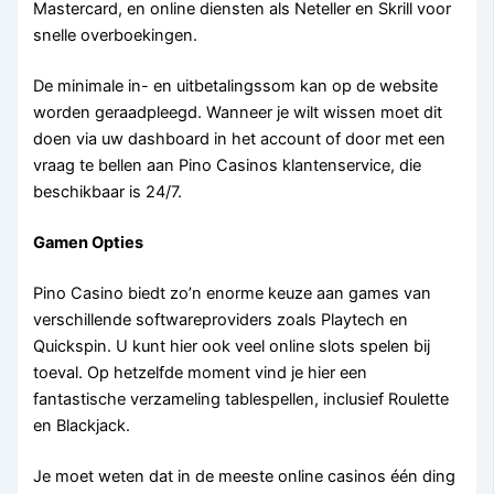
Mastercard, en online diensten als Neteller en Skrill voor
snelle overboekingen.
De minimale in- en uitbetalingssom kan op de website
worden geraadpleegd. Wanneer je wilt wissen moet dit
doen via uw dashboard in het account of door met een
vraag te bellen aan Pino Casinos klantenservice, die
beschikbaar is 24/7.
Gamen Opties
Pino Casino biedt zo’n enorme keuze aan games van
verschillende softwareproviders zoals Playtech en
Quickspin. U kunt hier ook veel online slots spelen bij
toeval. Op hetzelfde moment vind je hier een
fantastische verzameling tablespellen, inclusief Roulette
en Blackjack.
Je moet weten dat in de meeste online casinos één ding