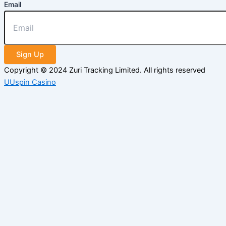
Email
Sign Up
Copyright © 2024 Zuri Tracking Limited. All rights reserved
UUspin Casino