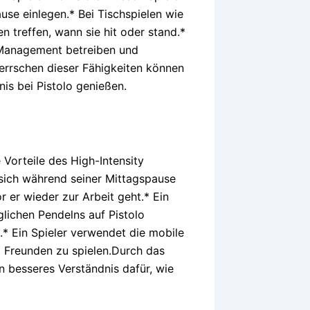
ause einlegen.* Bei Tischspielen wie
 treffen, wann sie hit oder stand.*
l-Management betreiben und
errschen dieser Fähigkeiten können
is bei Pistolo genießen.
e Vorteile des High-Intensity
t sich während seiner Mittagspause
r er wieder zur Arbeit geht.* Ein
glichen Pendelns auf Pistolo
.* Ein Spieler verwendet die mobile
 Freunden zu spielen.Durch das
in besseres Verständnis dafür, wie