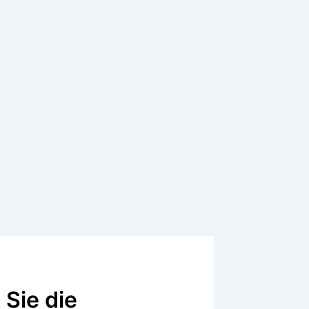
 Sie die