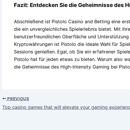
Fazit: Entdecken Sie die Geheimnisse des 
Abschließend ist Pistolo Casino and Betting eine ers
die ein unvergleichliches Spielerlebnis bietet. Mit ihr
benutzerfreundlichen Oberfläche und Unterstützung f
Kryptowährungen ist Pistolo die ideale Wahl für Spie
Sessions genießen. Egal, ob Sie ein erfahrener Spiel
Pistolo hat für jeden etwas zu bieten. Warum also w
die Geheimnisse des High-Intensity Gaming bei Pisto
PREVIOUS
Top casino games that will elevate your gaming experien