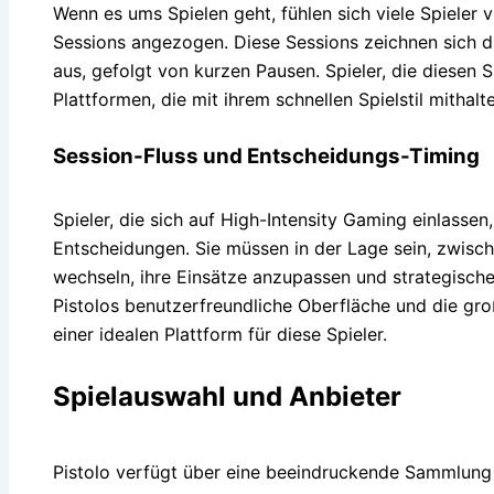
Wenn es ums Spielen geht, fühlen sich viele Spieler 
Sessions angezogen. Diese Sessions zeichnen sich d
aus, gefolgt von kurzen Pausen. Spieler, die diesen S
Plattformen, die mit ihrem schnellen Spielstil mithal
Session-Fluss und Entscheidungs-Timing
Spieler, die sich auf High-Intensity Gaming einlassen,
Entscheidungen. Sie müssen in der Lage sein, zwisc
wechseln, ihre Einsätze anzupassen und strategische
Pistolos benutzerfreundliche Oberfläche und die gr
einer idealen Plattform für diese Spieler.
Spielauswahl und Anbieter
Pistolo verfügt über eine beeindruckende Sammlung 