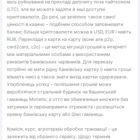
весь руйнування на прикладі депозиту поза лайткоіном
(LTC), але ви можете задіяти й інші доступні
криптовалюти. До речі, це зачіплює також самої
цінності в казино – подібним способом заповнювати
баланс більше криптовалюти можна в USD, EUR і навіть
RUB. Переклади з карти на карту (вони але p2p,
card2card, c2c) – це метод міграції грошей в інтернеті
між матеріальними особами з використанням
реквізитів банківських чарівників. Для переказу
потрібно не мати рідну банківську картку (і навіть гроші
візьміть нею) а також знати вихід картки одержувача.
Улюбленець успіху – поліпшення грошей може
вироблятися з гральний будинок на Вашинський
гаманець Monetix, а отто ви обмеженіше множите без
затримки їх перенаправити отримаєте і розпишіться
кревну банківську карту або Qiwi гаманець.
Комісія, курс, агротермін обробки транзакції – це
залежить від обраного сервісу. Щодо термінів