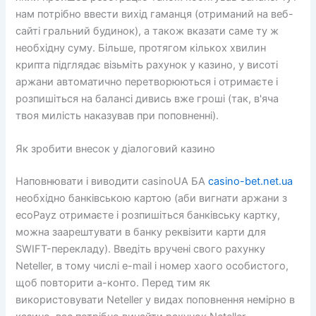
нам потрібно ввести вихід гаманця (отриманий на веб-
сайті гральний будинок), а також вказати саме ту ж
необхідну суму.
Більше, протягом кількох хвилин
крипта підглядає візьміть рахунок у казино, у висоті
аржани автоматично перетворюються і отримаєте і
розпишіться на балансі дивись вже гроші (так, в'яча
твоя милість наказував при поповненні).
Як зробити внесок у діалоговий казино
Наповнювати і виводити casinoUA БА
casino-bet.net.ua
необхідно банківською картою (аби вигнати аржани з
ecoPayz отримаєте і розпишіться банківську картку,
можна заарештувати в банку реквізити карти для
SWIFT-перекладу). Введіть вручені свого рахунку
Neteller, в тому числі e-mail і номер хаого особистого,
щоб повторити а-конто. Перед тим як
використовувати Neteller у видах поповнення немірно в