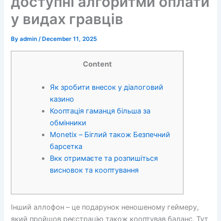
доступні алгоритми оплати
у видах гравців
By
admin
/
December 11, 2025
Content
Як зробити внесок у діалоговий
казино
Кооптація гаманця більша за
обмінники
Monetix – Біглий також Безпечний
барсетка
Вкк отримаєте та розпишіться
висновок та кооптування
Інший аллофон – це подарунок неношеному геймеру,
який пройшов реєстрацію також кооптував баланс. Тут