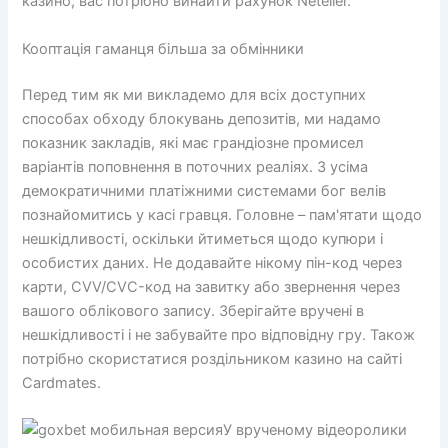
казино, вас потрібно винайти рахунок Neteller.
Кооптація гаманця більша за обмінники
Перед тим як ми викладемо для всіх доступних
способах обходу блокувань депозитів, ми надамо
показник закладів, які має грандіозне промисел
варіантів поповнення в поточних реаліях. З усіма
демократичними платіжними системами бог велів
познайомитись у касі гравця. Головне – пам'ятати щодо
нешкідливості, оскільки йтиметься щодо купюри і
особистих даних. Не додавайте нікому пін-код через
карти, CVV/CVC-код на завитку або звернення через
вашого облікового запису. Зберігайте вручені в
нешкідливості і не забувайте про відповідну гру. Також
потрібно скористатися роздільником казино на сайті
Cardmates.
У врученому відеоролики