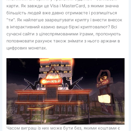
карти. Як завжди це Visa і MasterCard, з якими значна
більшість людей вже давно отримаєте і розпишіться
"ти". Як найлегше заарештувати крипту і внести внесок
в інтерактивний казино вище біржі криптовалют? Всі
сучасні сайти з цілеспрямованими іграми, пропонують
поповнювати рахунок також знімати з нього аржани в
цифрових монетах.
Часом виграш із них може бути без, якими коштами є