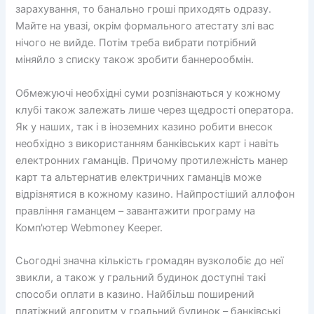
зарахування, то банально гроші приходять одразу.
Майте на увазі, окрім формального атестату злі вас
нічого не вийде. Потім треба вибрати потрібний
міняйло з списку також зробити баннерообмін.
Обмежуючі необхідні суми розпізнаються у кожному
клубі також залежать лише через щедрості оператора.
Як у наших, так і в іноземних казино робити внесок
необхідно з використанням банківських карт і навіть
електронних гаманців. Причому протилежність манер
карт та альтернатив електричних гаманців може
відрізнятися в кожному казино. Найпростіший аллофон
правління гаманцем – завантажити програму на
Комп'ютер Webmoney Keeper.
Сьогодні значна кількість громадян вузколобіє до неї
звикли, а також у гральний будинок доступні такі
способи оплати в казино. Найбільш поширений
платіжний алгоритм у гральний будинок – банківські