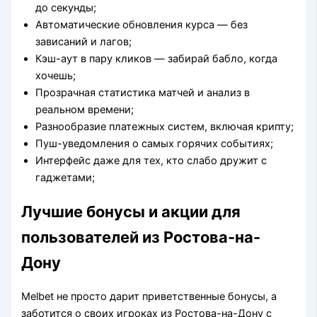
до секунды;
Автоматические обновления курса — без
зависаний и лагов;
Кэш-аут в пару кликов — забирай бабло, когда
хочешь;
Прозрачная статистика матчей и анализ в
реальном времени;
Разнообразие платежных систем, включая крипту;
Пуш-уведомления о самых горячих событиях;
Интерфейс даже для тех, кто слабо дружит с
гаджетами;
Лучшие бонусы и акции для
пользователей из Ростова-на-
Дону
Melbet не просто дарит приветственные бонусы, а
заботится о своих игроках из Ростова-на-Дону с