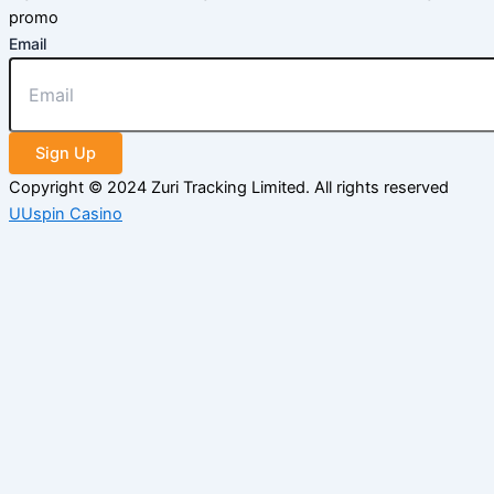
promo
Email
Sign Up
Copyright © 2024 Zuri Tracking Limited. All rights reserved
UUspin Casino