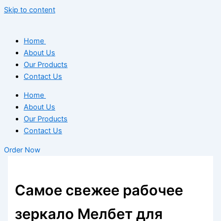
Skip to content
Home
About Us
Our Products
Contact Us
Home
About Us
Our Products
Contact Us
Order Now
Самое свежее рабочее
зеркало Мелбет для