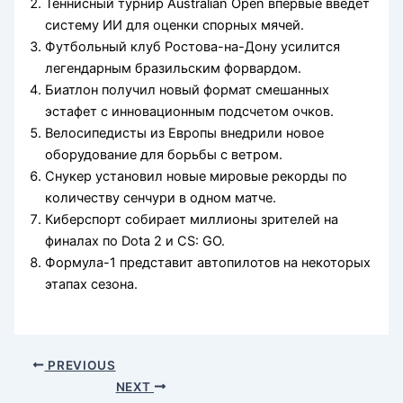
Теннисный турнир Australian Open впервые введет
систему ИИ для оценки спорных мячей.
Футбольный клуб Ростова-на-Дону усилится
легендарным бразильским форвардом.
Биатлон получил новый формат смешанных
эстафет с инновационным подсчетом очков.
Велосипедисты из Европы внедрили новое
оборудование для борьбы с ветром.
Снукер установил новые мировые рекорды по
количеству сенчури в одном матче.
Киберспорт собирает миллионы зрителей на
финалах по Dota 2 и CS: GO.
Формула-1 представит автопилотов на некоторых
этапах сезона.
PREVIOUS
NEXT