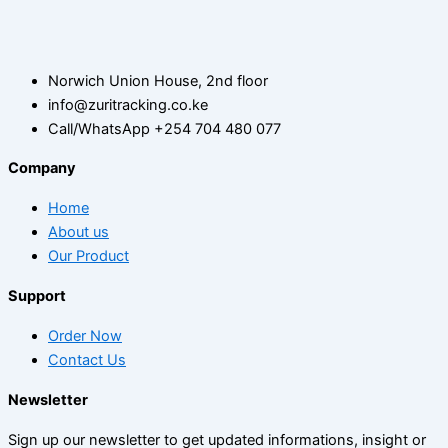
Norwich Union House, 2nd floor
info@zuritracking.co.ke
Call/WhatsApp +254 704 480 077
Company
Home
About us
Our Product
Support
Order Now
Contact Us
Newsletter
Sign up our newsletter to get updated informations, insight or