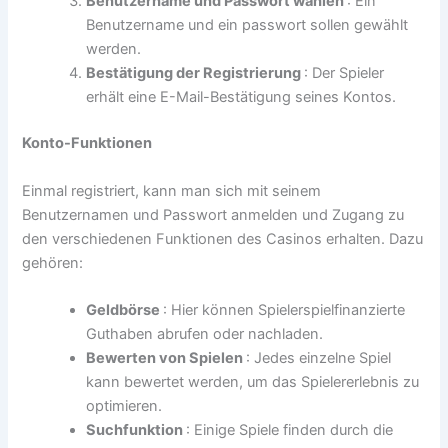
Benutzername und Passwort wählen
: Ein
Benutzername und ein passwort sollen gewählt
werden.
Bestätigung der Registrierung
: Der Spieler
erhält eine E-Mail-Bestätigung seines Kontos.
Konto-Funktionen
Einmal registriert, kann man sich mit seinem
Benutzernamen und Passwort anmelden und Zugang zu
den verschiedenen Funktionen des Casinos erhalten. Dazu
gehören:
Geldbörse
: Hier können Spielerspielfinanzierte
Guthaben abrufen oder nachladen.
Bewerten von Spielen
: Jedes einzelne Spiel
kann bewertet werden, um das Spielererlebnis zu
optimieren.
Suchfunktion
: Einige Spiele finden durch die