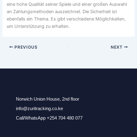
eine hohe Qualität seiner Spiele und einer großen Auswahl
an Zahlungsmethoden auszeichnet. Die Sicherheit ist
ebenfalls ein Thema. Es gibt verschiedene Möglichkeiten,
um Unterstützung zu erhalten.
PREVIOUS
NEXT
Norwich Union House, 2nd floor
info@zuritracking.co.ke
Call/WhatsApp +254 704 480 077