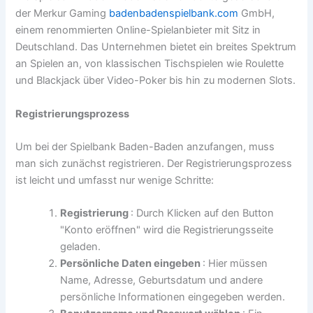
der Merkur Gaming
badenbadenspielbank.com
GmbH,
einem renommierten Online-Spielanbieter mit Sitz in
Deutschland. Das Unternehmen bietet ein breites Spektrum
an Spielen an, von klassischen Tischspielen wie Roulette
und Blackjack über Video-Poker bis hin zu modernen Slots.
Registrierungsprozess
Um bei der Spielbank Baden-Baden anzufangen, muss
man sich zunächst registrieren. Der Registrierungsprozess
ist leicht und umfasst nur wenige Schritte:
Registrierung
: Durch Klicken auf den Button
"Konto eröffnen" wird die Registrierungsseite
geladen.
Persönliche Daten eingeben
: Hier müssen
Name, Adresse, Geburtsdatum und andere
persönliche Informationen eingegeben werden.