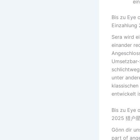
ei
Bis zu Eye 
Einzahlun
Sera wird e
einander re
Angeschloss
Umsetzbar-S
schlichtweg
unter ander
klassischen
entwickelt is
Bis zu Eye 
2025 猎户
Gönn dir un
part of ang