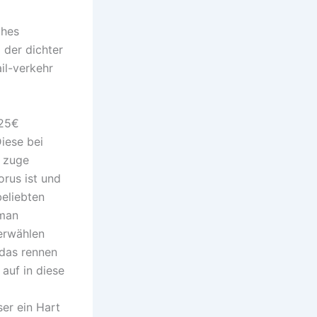
ches
 der dichter
il-verkehr
 25€
iese bei
m zuge
rus ist und
beliebten
 man
erwählen
 das rennen
auf in diese
ser ein Hart