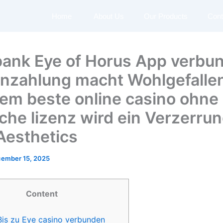
Home
About Us
Our Products
Cont
bank Eye of Horus App verbu
inzahlung macht Wohlgefallen
em beste online casino ohne
che lizenz wird ein Verzerru
Aesthetics
ember 15, 2025
Content
Bis zu Eye casino verbunden