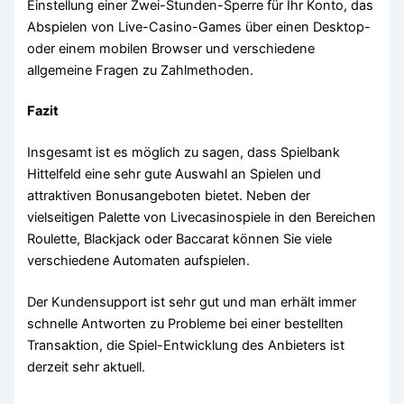
Einstellung einer Zwei-Stunden-Sperre für Ihr Konto, das
Abspielen von Live-Casino-Games über einen Desktop-
oder einem mobilen Browser und verschiedene
allgemeine Fragen zu Zahlmethoden.
Fazit
Insgesamt ist es möglich zu sagen, dass Spielbank
Hittelfeld eine sehr gute Auswahl an Spielen und
attraktiven Bonusangeboten bietet. Neben der
vielseitigen Palette von Livecasinospiele in den Bereichen
Roulette, Blackjack oder Baccarat können Sie viele
verschiedene Automaten aufspielen.
Der Kundensupport ist sehr gut und man erhält immer
schnelle Antworten zu Probleme bei einer bestellten
Transaktion, die Spiel-Entwicklung des Anbieters ist
derzeit sehr aktuell.