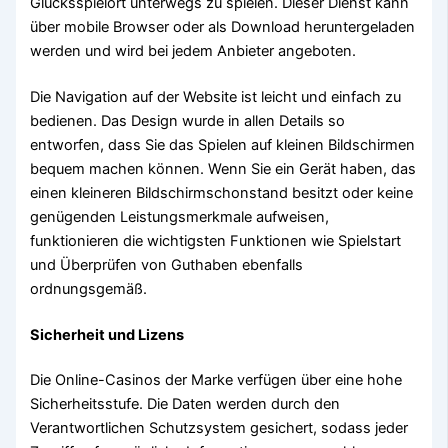
Glücksspielort unterwegs zu spielen. Dieser Dienst kann
über mobile Browser oder als Download heruntergeladen
werden und wird bei jedem Anbieter angeboten.
Die Navigation auf der Website ist leicht und einfach zu
bedienen. Das Design wurde in allen Details so
entworfen, dass Sie das Spielen auf kleinen Bildschirmen
bequem machen können. Wenn Sie ein Gerät haben, das
einen kleineren Bildschirmschonstand besitzt oder keine
genügenden Leistungsmerkmale aufweisen,
funktionieren die wichtigsten Funktionen wie Spielstart
und Überprüfen von Guthaben ebenfalls
ordnungsgemäß.
Sicherheit und Lizens
Die Online-Casinos der Marke verfügen über eine hohe
Sicherheitsstufe. Die Daten werden durch den
Verantwortlichen Schutzsystem gesichert, sodass jeder