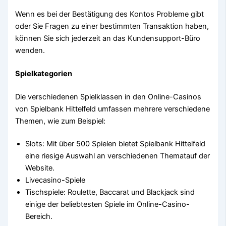
Wenn es bei der Bestätigung des Kontos Probleme gibt
oder Sie Fragen zu einer bestimmten Transaktion haben,
können Sie sich jederzeit an das Kundensupport-Büro
wenden.
Spielkategorien
Die verschiedenen Spielklassen in den Online-Casinos
von Spielbank Hittelfeld umfassen mehrere verschiedene
Themen, wie zum Beispiel:
Slots: Mit über 500 Spielen bietet Spielbank Hittelfeld
eine riesige Auswahl an verschiedenen Thematauf der
Website.
Livecasino-Spiele
Tischspiele: Roulette, Baccarat und Blackjack sind
einige der beliebtesten Spiele im Online-Casino-
Bereich.