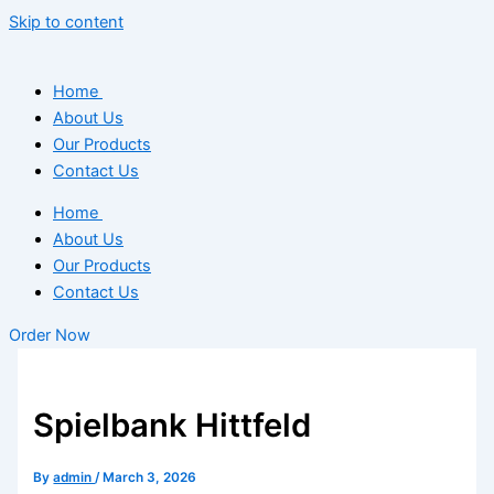
Skip to content
Home
About Us
Our Products
Contact Us
Home
About Us
Our Products
Contact Us
Order Now
Spielbank Hittfeld
By
admin
/
March 3, 2026