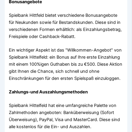
Bonusangebote
Spielbank Hittfeld bietet verschiedene Bonusangebote
für Neukunden sowie für Bestandskunden. Diese sind in
verschiedenen Formen erhältlich: als Einzahlungsbetrag,
Freispiele oder Cashback-Rabatt.
Ein wichtiger Aspekt ist das "Willkommen-Angebot" von
Spielbank Hittelfeld: ein Bonus auf Ihre erste Einzahlung
mit einem 100%igen Guthaben bis zu €500. Diese Aktion
gibt Ihnen die Chance, sich schnell und ohne
Einschränkungen für den ersten Spielspaß einzuloggen.
Zahlungs-und Auszahlungsmethoden
Spielbank Hittelfeld hat eine umfangreiche Palette von
Zahlmethoden angeboten: Banküberweisung (Sofort
Überweisung), PayPal, Visa und MasterCard. Diese sind
alle kostenlos für die Ein- und Auszahlen.