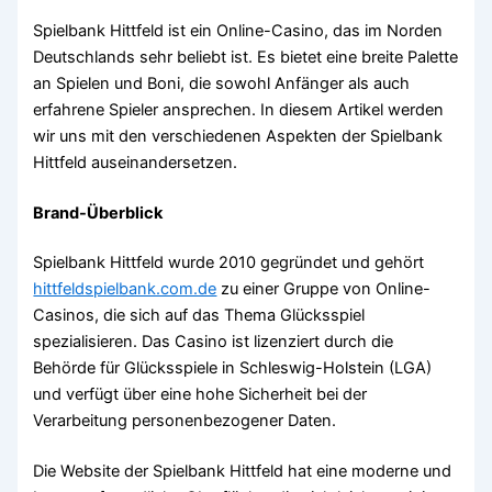
Spielbank Hittfeld ist ein Online-Casino, das im Norden
Deutschlands sehr beliebt ist. Es bietet eine breite Palette
an Spielen und Boni, die sowohl Anfänger als auch
erfahrene Spieler ansprechen. In diesem Artikel werden
wir uns mit den verschiedenen Aspekten der Spielbank
Hittfeld auseinandersetzen.
Brand-Überblick
Spielbank Hittfeld wurde 2010 gegründet und gehört
hittfeldspielbank.com.de
zu einer Gruppe von Online-
Casinos, die sich auf das Thema Glücksspiel
spezialisieren. Das Casino ist lizenziert durch die
Behörde für Glücksspiele in Schleswig-Holstein (LGA)
und verfügt über eine hohe Sicherheit bei der
Verarbeitung personenbezogener Daten.
Die Website der Spielbank Hittfeld hat eine moderne und