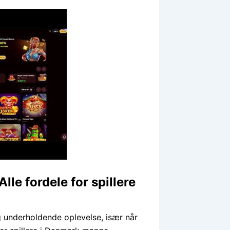
lle fordele for spillere
 underholdende oplevelse, især når