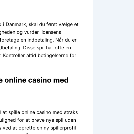
no i Danmark, skal du først vælge et
digheden og vurder licensens
foretage en indbetaling. Når du er
udbetaling. Disse spil har ofte en
. Kontroller altid betingelserne for
e online casino med
at spille online casino med straks
ulighed for at prøve nye spil uden
 ved at oprette en ny spillerprofil