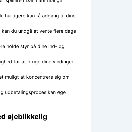
ver spillere i Danmark mange
du hurtigere kan få adgang til dine
g kan du undgå at vente flere dage
e holde styr på dine ind- og
ulighed for at bruge dine vindinger
det muligt at koncentrere sig om
delig udbetalingsproces kan øge
d øjeblikkelig