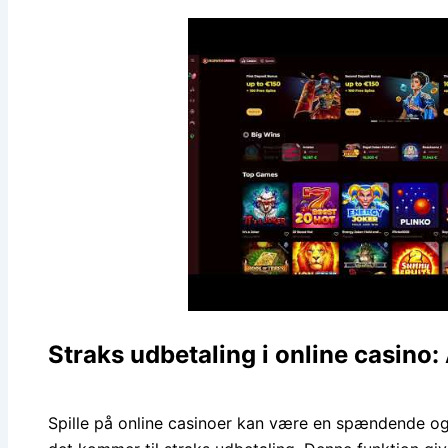
Straks udbetaling i online casino: A
Spille på online casinoer kan være en spændende og