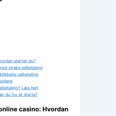
Hvordan starter du?
 med straks udbetaling
blikkelig udbetaling
pillere
udbetaling? Læs her!
ør du for at starte?
 online casino: Hvordan