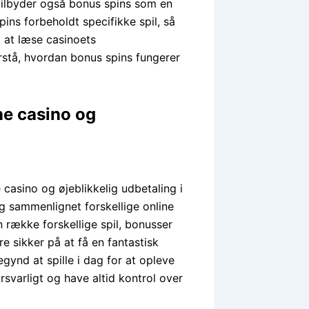
 tilbyder også bonus spins som en
ins forbeholdt specifikke spil, så
å at læse casinoets
orstå, hvordan bonus spins fungerer
ne casino og
casino og øjeblikkelig udbetaling i
og sammenlignet forskellige online
n række forskellige spil, bonusser
re sikker på at få en fantastisk
egynd at spille i dag for at opleve
forsvarligt og have altid kontrol over