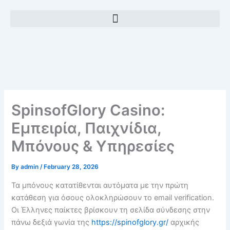
Skip
to
content
SpinsofGlory Casino:
Εμπειρία, Παιχνίδια,
Μπόνους & Υπηρεσίες
By
admin
/
February 28, 2026
Τα μπόνους κατατίθενται αυτόματα με την πρώτη
κατάθεση για όσους ολοκληρώσουν το email verification.
Οι Έλληνες παίκτες βρίσκουν τη σελίδα σύνδεσης στην
πάνω δεξιά γωνία της
https://spinofglory.gr/
αρχικής