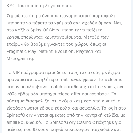
KYC Ταυτοποίηση λογαριασμού
Σημεώστε ότι με ένα κρυπτονομισματικό πορτοφόλι
μπορείτε να πάρετε τα χρήματά σας σχεδόν άμεσα. Ναι,
στο καζίνο Spins Of Glory μπορείτε να παίξετε
χρησιμοποιώντας κρυπτονομίσματα. Μεταξύ των
εταίρων θα βρούμε γίγαντες του χώρου όπως οι
Pragmatic Play, NetEnt, Evolution, Playtech και
Microgaming.
Το VIP πρόγραμμα πριμοδοτεί τους τακτικούς με έξτρα
προνόμια και υψηλότερα limits αναλήψεων. Το welcome
bonus περιλαμβάνει match κατάθεσης και free spins, ενώ
κάθε εβδομάδα υπάρχει reload offer και cashback. Το
σύστημα διασφαλίζει ότι ακόμα και μέσα από κινητό, η
είσοδος γίνεται εξίσου εύκολα και ασφαλώς. Το login στο
SpinsofGlory γίνεται αμέσως από την κεντρική σελίδα, με
email και κωδικό. Το SpinsofGlory Casino φτιάχτηκε για
παίκτες που θέλουν πληθώρα επιλογών παιχνιδιών και