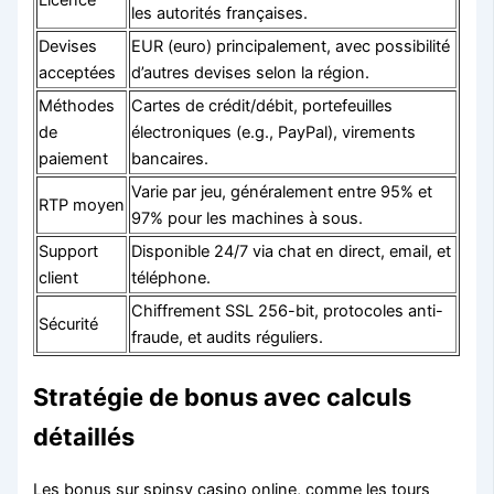
Licence
les autorités françaises.
Devises
EUR (euro) principalement, avec possibilité
acceptées
d’autres devises selon la région.
Méthodes
Cartes de crédit/débit, portefeuilles
de
électroniques (e.g., PayPal), virements
paiement
bancaires.
Varie par jeu, généralement entre 95% et
RTP moyen
97% pour les machines à sous.
Support
Disponible 24/7 via chat en direct, email, et
client
téléphone.
Chiffrement SSL 256-bit, protocoles anti-
Sécurité
fraude, et audits réguliers.
Stratégie de bonus avec calculs
détaillés
Les bonus sur spinsy casino online, comme les tours