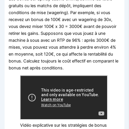
gratuits ou les matchs de dépôt, impliquent des
conditions de mise (wagering). Par exemple, si vous
recevez un bonus de 100€ avec un wagering de 30x,
vous devez miser 100€ x 30 = 3000€ avant de pouvoir
retirer les gains. Supposons que vous jouez à une
machine à sous avec un RTP de 96% : après 3000€ de
mises, vous pouvez vous attendre à perdre environ 4%
en moyenne, soit 120€, ce qui affecte la rentabilité du
bonus. Calculez toujours le coût effectif en comparant le
bonus net après conditions.
Vidéo explicative sur les stratégies de bonus