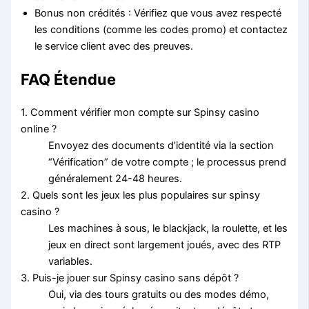
Bonus non crédités : Vérifiez que vous avez respecté
les conditions (comme les codes promo) et contactez
le service client avec des preuves.
FAQ Étendue
1. Comment vérifier mon compte sur Spinsy casino
online ?
Envoyez des documents d’identité via la section
“Vérification” de votre compte ; le processus prend
généralement 24-48 heures.
2. Quels sont les jeux les plus populaires sur spinsy
casino ?
Les machines à sous, le blackjack, la roulette, et les
jeux en direct sont largement joués, avec des RTP
variables.
3. Puis-je jouer sur Spinsy casino sans dépôt ?
Oui, via des tours gratuits ou des modes démo,