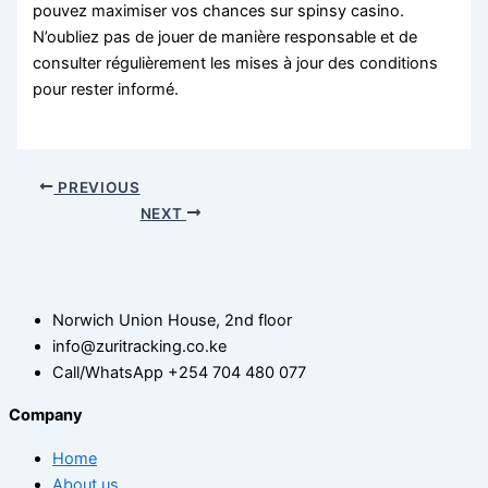
pouvez maximiser vos chances sur spinsy casino.
N’oubliez pas de jouer de manière responsable et de
consulter régulièrement les mises à jour des conditions
pour rester informé.
PREVIOUS
NEXT
Norwich Union House, 2nd floor
info@zuritracking.co.ke
Call/WhatsApp +254 704 480 077
Company
Home
About us