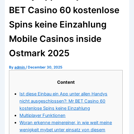
BET Casino 60 kostenlose
Spins keine Einzahlung
Mobile Casinos inside
Ostmark 2025
By
admin
/
December 30, 2025
Content
Ist diese Einbau ein App unter allen Handys
nicht ausgeschlossen?: Mr BET Casino 60
kostenlose Spins keine Einzahlung
Multiplayer Funktionen
Woran erkenne meinereiner, in wie weit meine
wenigkeit mybet unter einsatz von diesem