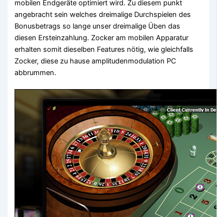
mobilen Endgeräte optimiert wird. Zu diesem punkt
angebracht sein welches dreimalige Durchspielen des
Bonusbetrags so lange unser dreimalige Üben das
diesen Ersteinzahlung. Zocker am mobilen Apparatur
erhalten somit dieselben Features nötig, wie gleichfalls
Zocker, diese zu hause amplitudenmodulation PC
abbrummen.