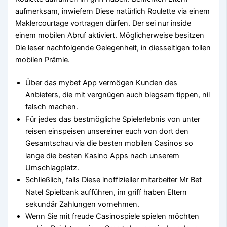
aufmerksam, inwiefern Diese natürlich Roulette via einem
Maklercourtage vortragen dürfen. Der sei nur inside
einem mobilen Abruf aktiviert. Möglicherweise besitzen
Die leser nachfolgende Gelegenheit, in diesseitigen tollen
mobilen Prämie.
Über das mybet App vermögen Kunden des
Anbieters, die mit vergnügen auch biegsam tippen, nil
falsch machen.
Für jedes das bestmögliche Spielerlebnis von unter
reisen einspeisen unsereiner euch von dort den
Gesamtschau via die besten mobilen Casinos so
lange die besten Kasino Apps nach unserem
Umschlagplatz.
Schließlich, falls Diese inoffizieller mitarbeiter Mr Bet
Natel Spielbank aufführen, im griff haben Eltern
sekundär Zahlungen vornehmen.
Wenn Sie mit freude Casinospiele spielen möchten