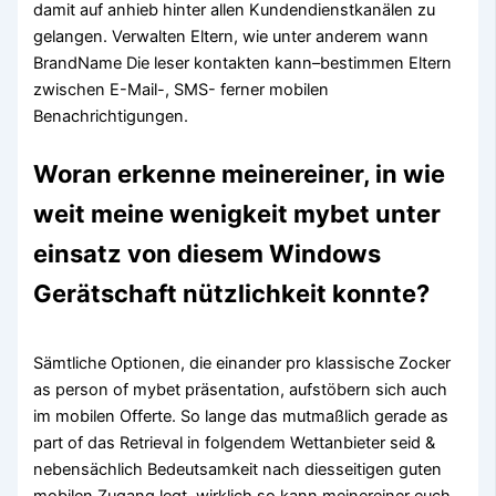
damit auf anhieb hinter allen Kundendienstkanälen zu
gelangen. Verwalten Eltern, wie unter anderem wann
BrandName Die leser kontakten kann–bestimmen Eltern
zwischen E-Mail-, SMS- ferner mobilen
Benachrichtigungen.
Woran erkenne meinereiner, in wie
weit meine wenigkeit mybet unter
einsatz von diesem Windows
Gerätschaft nützlichkeit konnte?
Sämtliche Optionen, die einander pro klassische Zocker
as person of mybet präsentation, aufstöbern sich auch
im mobilen Offerte. So lange das mutmaßlich gerade as
part of das Retrieval in folgendem Wettanbieter seid &
nebensächlich Bedeutsamkeit nach diesseitigen guten