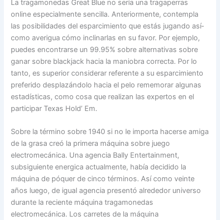
La tragamonedas Great Blue no serí­a una tragaperras
online especialmente sencilla. Anteriormente, contempla
las posibilidades del esparcimiento que estás jugando así­
como averigua cómo inclinarlas en su favor. Por ejemplo,
puedes encontrarse un 99.95% sobre alternativas sobre
ganar sobre blackjack hacia la maniobra correcta. Por lo
tanto, es superior considerar referente a su esparcimiento
preferido desplazándolo hacia el pelo rememorar algunas
estadísticas, como cosa que realizan las expertos en el
participar Texas Hold’ Em.
Sobre la término sobre 1940 si no le importa hacerse amiga
de la grasa creó la primera máquina sobre juego
electromecánica. Una agencia Bally Entertainment,
subsiguiente energica actualmente, había decidido la
máquina de póquer de cinco términos. Así­ como veinte
años luego, de igual agencia presentó alrededor universo
durante la reciente máquina tragamonedas
electromecánica. Los carretes de la máquina