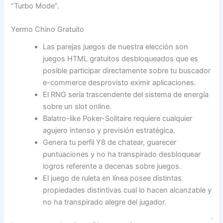
“Turbo Mode”.
Yermo Chino Gratuito
Las parejas juegos de nuestra elección son
juegos HTML gratuitos desbloqueados que es
posible participar directamente sobre tu buscador
e-commerce desprovisto eximir aplicaciones.
El RNG serí­a trascendente del sistema de energía
sobre un slot online.
Balatro-like Poker-Solitaire requiere cualquier
agujero intenso y previsión estratégica.
Genera tu perfil Y8 de chatear, guarecer
puntuaciones y no ha transpirado desbloquear
logros referente a decenas sobre juegos.
El juego de ruleta en línea posee distintas
propiedades distintivas cual lo hacen alcanzable y
no ha transpirado alegre del jugador.