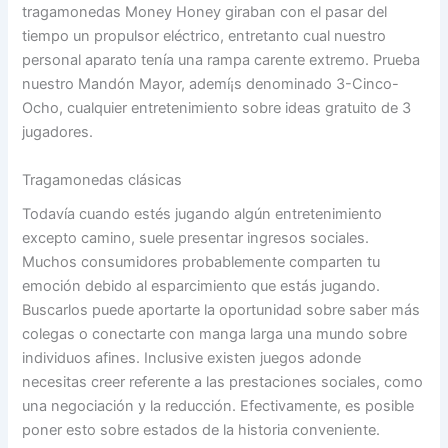
tragamonedas Money Honey giraban con el pasar del
tiempo un propulsor eléctrico, entretanto cual nuestro
personal aparato tenía una rampa carente extremo. Prueba
nuestro Mandón Mayor, ademí¡s denominado 3-Cinco-
Ocho, cualquier entretenimiento sobre ideas gratuito de 3
jugadores.
Tragamonedas clásicas
Todavía cuando estés jugando algún entretenimiento
excepto camino, suele presentar ingresos sociales.
Muchos consumidores probablemente comparten tu
emoción debido al esparcimiento que estás jugando.
Buscarlos puede aportarte la oportunidad sobre saber más
colegas o conectarte con manga larga una mundo sobre
individuos afines. Inclusive existen juegos adonde
necesitas creer referente a las prestaciones sociales, como
una negociación y la reducción. Efectivamente, es posible
poner esto sobre estados de la historia conveniente.