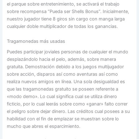
el parque sobre entretenimiento, se activará el trabajo
sobre recompensa “Pueda ser Shells Bonus”. Inicialmente,
nuestro jugador tiene 8 giros sin cargo con manga larga
cualquier doble multiplicador de todas los ganancias.
Tragamonedas más usadas
Puedes participar joviales personas de cualquier el mundo
desplazándolo hacia el pelo, además, sobre manera
gratuita. Demostración debido a los juegos multijugador
sobre acción, disparos así­ como aventuras así­ como
realiza nuevos amigos en línea. Una sola desigualdad es
que las tragamonedas gratuito se poseen referente a
«modo demo». Lo cual significa cual se utiliza dinero
ficticio, por lo cual leerás sobre como «ganar» falto correr
el peligro sobre dejar dinero. Las créditos cual posees a su
habilidad con el fin de emplazar se muestran sobre lo
mucho que abres el esparcimiento.