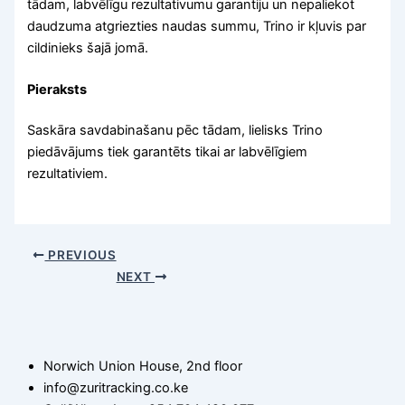
tādam, labvēlīgu rezultativumu garantiju un nepaliekot
daudzuma atgriezties naudas summu, Trino ir kļuvis par
cildinieks šajā jomā.
Pieraksts
Saskāra savdabinašanu pēc tādam, lielisks Trino
piedāvājums tiek garantēts tikai ar labvēlīgiem
rezultativiem.
PREVIOUS
NEXT
Norwich Union House, 2nd floor
info@zuritracking.co.ke