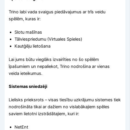
Trino labi vada svaigus piedāvajumus ar trīs veidu
spēlēm, kuras ir:
Slotu mašīnas
Tālviespriedumu (Virtuales Spieles)
Kautģēju lietošana
Lai jums būtu vieglāks izvairīties no šo spēlēm
īpašumiem un nepaliekot, Trino nodrošina ar vienas
veida ieteikumus.
Sistemas sniedzēji
Lielisks prieksrots – visas tiesību uzkrājumu sistemes tiek
nodrošināta tikai ar dažiem no vislabākajiem spēles
saviem lietotni izstrādātajiem, kuri ir:
NetEnt