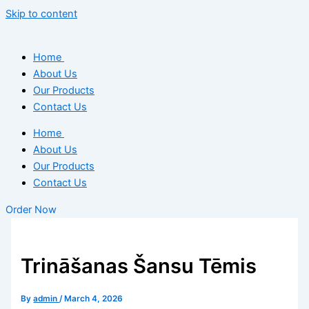
Skip to content
Home
About Us
Our Products
Contact Us
Home
About Us
Our Products
Contact Us
Order Now
Trināšanas Šansu Tēmis
By
admin
/
March 4, 2026