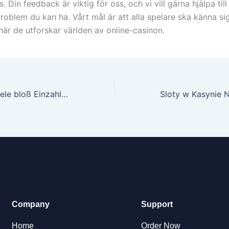
. Din feedback är viktig för oss, och vi vill gärna hjälpa till
problem du kan ha. Vårt mål är att alla spelare ska känna s
när de utforskar världen av online-casinon.
Spielbank Freispiele bloß Einzahlung inoffizieller mitarbeiter Slot online ancient secrets Sechster monat des jahres 2026
Company
Support
Home
Order Now