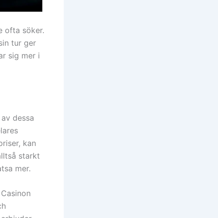
 ofta söker.
in tur ger
ar sig mer i
n av dessa
lares
riser, kan
ltså starkt
atsa mer.
 Casinon
ch