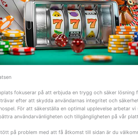
atsen
lats fokuserar på att erbjuda en trygg och säker lösning f
strävar efter att skydda användarnas integritet och säkerhe
inospel. För att säkerställa en optimal upplevelse arbetar vi
bättra användarvänligheten och tillgängligheten på vår plat
tött på problem med att få åtkomst till sidan är du välkom