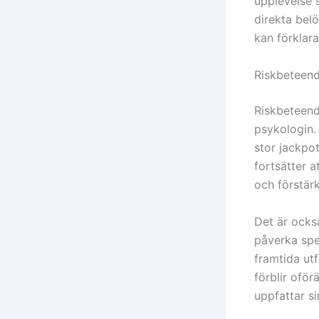
upplevelse s
direkta belö
kan förklara
Riskbeteen
Riskbeteende
psykologin. 
stor jackpot
fortsätter 
och förstärk
Det är ocks
påverka spe
framtida utfa
förblir ofö
uppfattar s