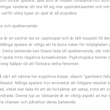
om lockar spelare. Spel som är visuellt tilltalande och som
ningar tenderar att dra till sig mer uppmärksamhet och intre
 varför olika typer av spel är så populära.
de och spelberoende
 är en central del av casinospel och är tätt kopplat till d
Många spelare är villiga att ta stora risker för möjligheten 
. Detta beteende kan ibland leda till spelberoende, där indi
att spela trots negativa konsekvenser. Psykologiska teorier
ning hjälper till att förklara detta fenomen.
å värt att nämna hur kognitiva biaser, såsom “gamblers fall
lbeslut. Många spelare tror erroneöst att tidigare resultat
ll, vilket kan leda till att de fortsätter att satsa, trots att 
rändrade. Denna typ av tänkande är en viktig aspekt av hur 
ina chanser och påverkar deras beteende.