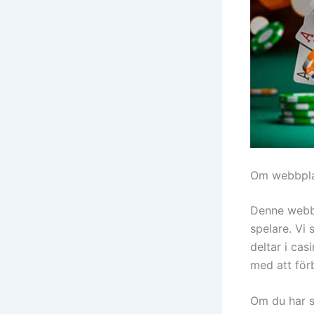
Om webbpl
Denne webbp
spelare. Vi 
deltar i cas
med att för
Om du har s