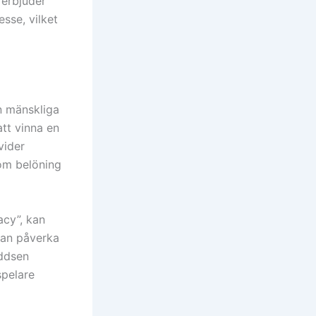
 erbjuder
sse, vilket
en mänskliga
att vinna en
vider
 om belöning
acy”, kan
 kan påverka
oddsen
spelare