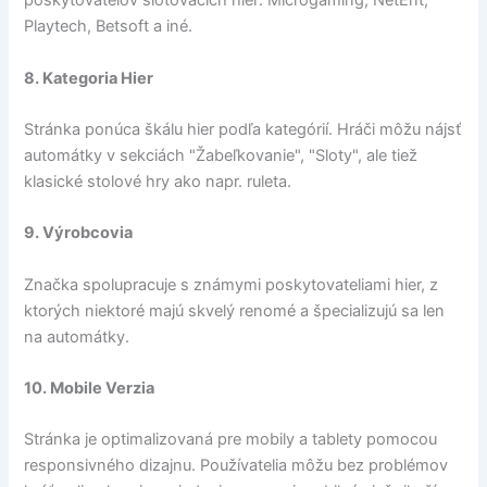
poskytovatelov slotovacích hier: Microgaming, NetEnt,
Playtech, Betsoft a iné.
8. Kategoria Hier
Stránka ponúca škálu hier podľa kategórií. Hráči môžu nájsť
automátky v sekciách "Žabeľkovanie", "Sloty", ale tiež
klasické stolové hry ako napr. ruleta.
9. Výrobcovia
Značka
spolupracuje s známymi poskytovateliami hier, z
ktorých niektoré majú skvelý renomé a špecializujú sa len
na automátky.
10. Mobile Verzia
Stránka je optimalizovaná pre mobily a tablety pomocou
responsivného dizajnu. Používatelia môžu bez problémov