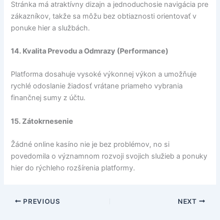
Stránka má atraktívny dizajn a jednoduchosie navigácia pre
zákazníkov, takže sa môžu bez obtiaznosti orientovať v
ponuke hier a službách.
14. Kvalita Prevodu a Odmrazy (Performance)
Platforma
dosahuje vysoké výkonnej výkon a umožňuje
rychlé odoslanie žiadosť vrátane priameho vybrania
finančnej sumy z účtu.
15. Zátokrnesenie
Žádné online kasíno nie je bez problémov, no
si
povedomila o významnom rozvoji svojich služieb a ponuky
hier do rýchleho rozšírenia platformy.
PREVIOUS
NEXT