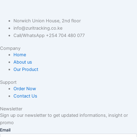
Norwich Union House, 2nd floor
info@zuritracking.co.ke
Call/WhatsApp +254 704 480 077
Company
Home
About us
Our Product
Support
Order Now
Contact Us
Newsletter
Sign up our newsletter to get updated informations, insight or
promo
Email