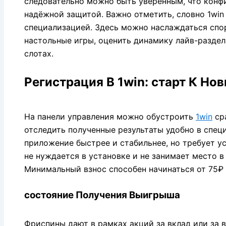
следовательно можно быть уверенным, что кон
надёжной защитой. Важно отметить, словно 1win
специализацией. Здесь можно наслаждаться спо
настольные игры, оценить динамику лайв-раздел
слотах.
Регистрация В 1win: старт К Н
На панели управления можно обустроить
1win
сра
отследить полученные результаты удобно в спец
приложение быстрее и стабильнее, но требует у
не нуждается в установке и не занимает место в
Минимальный взнос способен начинаться от 75₽ (
состояние Получения Выигрыша
Фриспины дают в рамках акций за вклад или за 