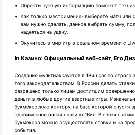
Обрести нужную информацию поможет техниче
Как только местоимение- выберете матч или с
вам нужно сделать, данное выбрать сумму, по
надеяться на удачу.
Окунитесь в мир игр в реальном времени с Live
In Казино: Официальный веб-сайт, Его Ди
Создание мультиаккаунтов в 1Вин casino строго
того законодательством. В России делать ставк
разрешено только лицам достигшим совершеннол
деньги в любые другие азартные игры. Изначаль
букмекерскую контору, на базе которой спустя 
одноименное онлайн казино 1Вин. В связи с эти
букмекера можно осуществлять ставки и на пре
события.