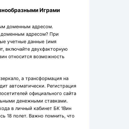
азнообразными Играми
ным доменным адресом.
м доменным адресом? При
рые учетные данные (имя
унт, включайте двухфакторную
вин относится возможность
зеркало, а трансформация на
дит автоматически. Регистрация
 посетителей официального сайта
альными денежными ставками.
ода в личный кабинет БК 1Вин
ь 18 полет. Важно помнить, что