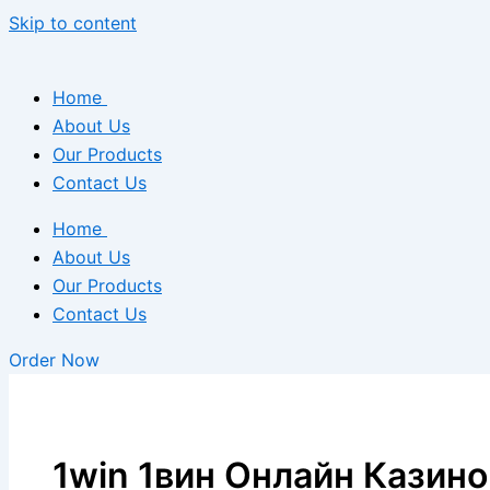
Skip to content
Home
About Us
Our Products
Contact Us
Home
About Us
Our Products
Contact Us
Order Now
1win 1вин Онлайн Казино