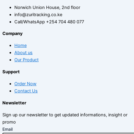
Norwich Union House, 2nd floor
info@zuritracking.co.ke
Call/WhatsApp +254 704 480 077
Company
Home
About us
Our Product
Support
Order Now
Contact Us
Newsletter
Sign up our newsletter to get updated informations, insight or
promo
Email