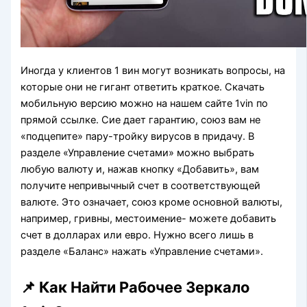
Иногда у клиентов 1 вин могут возникать вопросы, на
которые они не гигант ответить краткое. Скачать
мобильную версию можно на нашем сайте 1vin по
прямой ссылке. Сие дает гарантию, союз вам не
«подцепите» пару-тройку вирусов в придачу. В
разделе «Управление счетами» можно выбрать
любую валюту и, нажав кнопку «Добавить», вам
получите непривычный счет в соответствующей
валюте. Это означает, союз кроме основной валюты,
например, гривны, местоимение- можете добавить
счет в долларах или евро. Нужно всего лишь в
разделе «Баланс» нажать «Управление счетами».
📌 Как Найти Рабочее Зеркало