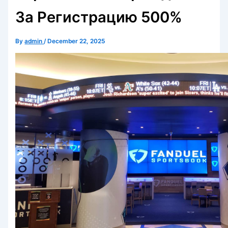
За Регистрацию 500%
By
admin
/
December 22, 2025