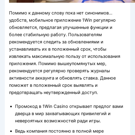
Помимо к данному слову пока нет синонимов…
удобств, мобильное приложение 1Win регулярно
обновляется, предлагая улучшенные функции и
более стабильную работу. Пользователям
рекомендуется следить за обновлениями и
устанавливать их в положенный срок, чтобы
извлекать максимальную пользу от использования
приложения. Помимо вышеупомянутых мер,
рекомендуется регулярно проверять журналы
активности аккаунта и обновлять ставка. Данное
поможет в положенный срок выявлять и
предотвращать неутвержденный доступ.
Промокод в 1Win Casino открывает предлог вами
дверца в мир захватывающих привилегий и
невероятных возможностей ради игры.
Ведь компания постоянно в полной мере