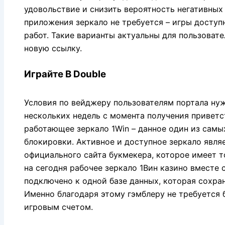
удовольствие и снизить вероятность негативных
приложения зеркало не требуется – игры доступ
работ. Такие варианты актуальны для пользовате
новую ссылку.
Играйте В Double
Условия по вейджеру пользователям портала ну
нескольких недель с момента получения приветс
работающее зеркало 1Win – данное один из сам
блокировки. Активное и доступное зеркало явля
официального сайта букмекера, которое имеет т
на сегодня рабочее зеркало 1Вин казино вместе 
подключено к одной базе данных, которая сохра
Именно благодаря этому гэмблеру не требуется 
игровым счетом.