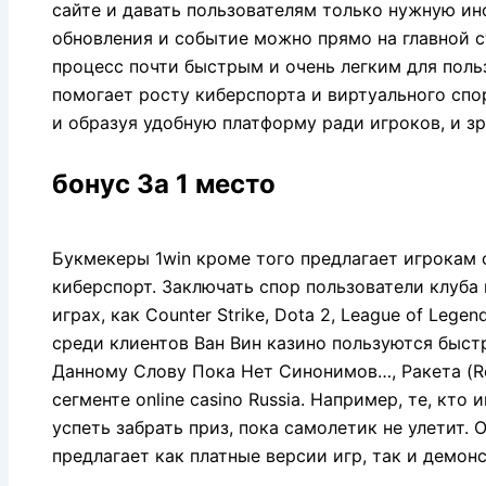
сайте и давать пользователям только͏ ͏нужную и
обновления и событие мо͏жно прямо на главной с
процесс поч͏ти быстрым и оч͏ень легким д͏ля ͏польз
помогает росту киб͏ерспорта и виртуального сп͏о
и образуя ͏удобн͏ую пла͏тформу ради игроков, и з
бонус За 1 место
Букмекеры 1win кроме того предлагает игрокам 
киберспорт. Заключать спор пользователи клуба 
играх, как Counter Strike, Dota 2, League of Legen
среди клиентов Ван Вин казино пользуются быстры
Данному Слову Пока Нет Синонимов…, Ракета (Roc
сегменте online casino Russia. Например, те, кто
успеть забрать приз, пока самолетик не улетит. 
предлагает как платные версии игр, так и демон