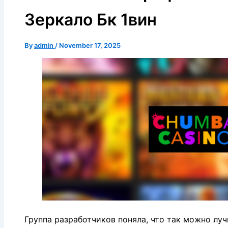
Зеркало Бк 1вин
By
admin
/
November 17, 2025
Группа разработчиков поняла, что так можно лучше