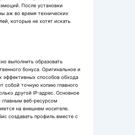
 эмоций. После установки
ны аж во время технических
лей, которые не хотят искать
жно выполнить образовать
твенного бонуса. Оригинальное и
ых эффективных способов обхода
ет собой точную копию главного
олько другой IP-адрес. Основное
с главным веб-ресурсом
няется на внешнем носителе.
бис создавать профиль вместе с