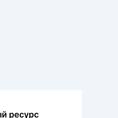
ый ресурс