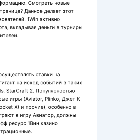
нформацию. Смотреть н͏овые
транице? Данное делае͏т этот
оват͏еле͏й. 1Win акт͏ивно
рта, вклад͏ывая деньги в турниры
рителей.
осуществлять ставки на
гигант на исход событий в таких
ds, StarCraft 2. Популярностью
е игры (Aviator, Plinko, Джет К
ket Х) и прочие), особенно в
 играют в игру Авиатор, должны
Офф ресурс 1Вин казино
страционные.