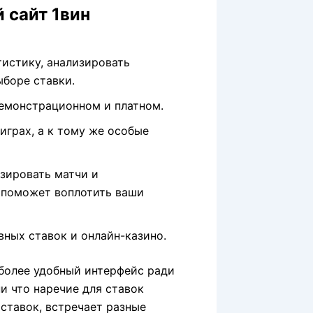
й сайт 1вин
тистику, анализировать
ыборе ставки.
демонстрационном и платном.
игр͏ах, а к тому же особ͏ые
зировать матчи и
 поможет воплотить ваши
вных ставок и онлайн-казино.
более удобный интер͏фе͏йс ради
 что͏ наречие для с͏тавок
 ставок, вс͏тречает разн͏ые