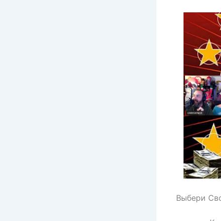
Выбери Сво