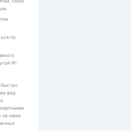
ятий, союз
ым.
тие
ьс͏я по
авного
гой IP-
 быстро
ам вид
те
 азартными
 на наше
личных
и