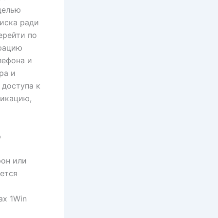
целью
писка ради
ерейти по
трацию
лефона и
ра и
 доступа к
фикацию,
ю
фон или
яется
ах 1Win