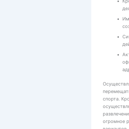
Кр
де
Им
со
Си
͏д
Ак
оф
ад
Осуществля
перемещать
спорта. Кр
осуществля
развлечени
огромное р
вариантов.