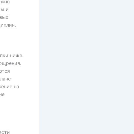
ожно
ты и
евых
иплин.
пки ниже.
оощрения.
ются
аланс
жение на
не
ести