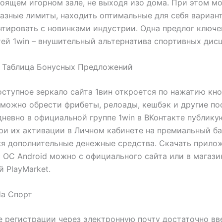
тоящем игорном зале, не выходя изо дома. При этом м
азные лимиты, находить оптимальные для себя вариан
тировать с новинками индустрии. Одна предлог ключ
ей 1win – внушительный альтернатива спортивных дисц
 Таблица Бонусных Предложений
ступное зеркало сайта 1вин откроется по нажатию кно
 можно обрести фрибеты, релоады, кешбэк и другие п
невно в официальной группе 1win в ВКонтакте публику
ри их активации в Личном кабинете на премиальный б
я дополнительные денежные средства. Скачать прило
 ОС Android можно с официального сайта или в магази
 PlayMarket.
На Спорт
 регистрации через электронную почту достаточно вв