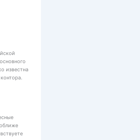
й͏ской
л основного
ко известна
 контора.
есные
поближе
увствуете