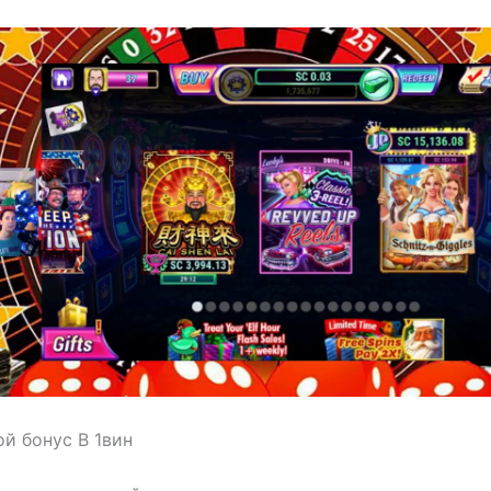
й бонус В 1вин