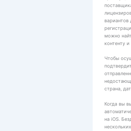
поставщика
лицензиров
вариантов 
регистраци
можно найт
контенту и
Чтобы осущ
подтвердит
отправленн
недостающи
страна, да
Когда вы в
автоматиче
на iOS. Бе
нескольких