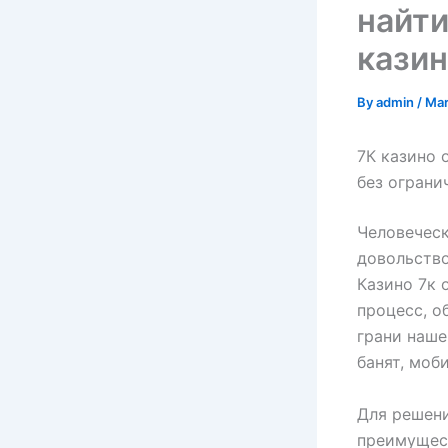
найти
казин
By
admin
/
Mar
7К казино 
без ограни
Человеческ
довольство
Казино 7к 
процесс, 
грани наше
банят, моб
Для решени
преимущес