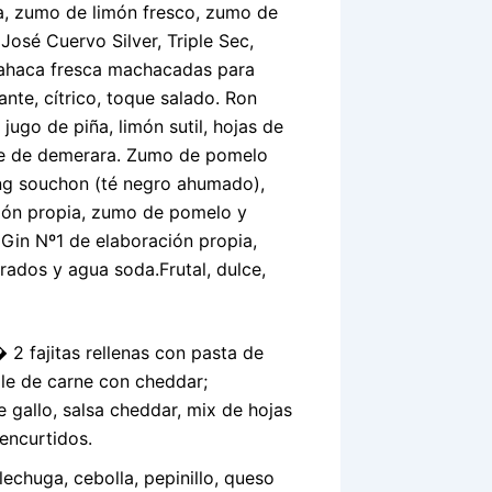
lla, zumo de limón fresco, zumo de
José Cuervo Silver, Triple Sec,
lbahaca fresca machacadas para
ante, cítrico, toque salado. Ron
ugo de piña, limón sutil, hojas de
abe de demerara. Zumo de pomelo
sang souchon (té negro ahumado),
ción propia, zumo de pomelo y
. Gin Nº1 de elaboración propia,
rados y agua soda.Frutal, dulce,
2 fajitas rellenas con pasta de
ile de carne con cheddar;
gallo, salsa cheddar, mix de hojas
 encurtidos.
echuga, cebolla, pepinillo, queso