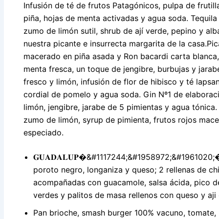
Infusión de té de frutos Patagónicos, pulpa de fruti
piña, hojas de menta activadas y agua soda. Tequila 
zumo de limón sutil, shrub de ají verde, pepino y a
nuestra picante e insurrecta margarita de la casa.Pic
macerado en piña asada y Ron bacardi carta blanca, j
menta fresca, un toque de jengibre, burbujas y jar
fresco y limón, infusión de flor de hibisco y té lap
cordial de pomelo y agua soda. Gin Nº1 de elabora
limón, jengibre, jarabe de 5 pimientas y agua tónica
zumo de limón, syrup de pimienta, frutos rojos mace
especiado.
𝐆𝐔𝐀𝐃𝐀𝐋𝐔𝐏�&#1117244;&#1958972;&#1961020;� 
poroto negro, longaniza y queso; 2 rellenas de ch
acompañadas con guacamole, salsa ácida, pico de 
verdes y palitos de masa rellenos con queso y aji
Pan brioche, smash burger 100% vacuno, tomate, l