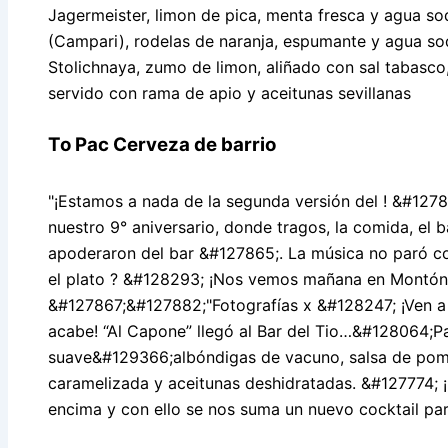
Jagermeister, limon de pica, menta fresca y agua so
(Campari), rodelas de naranja, espumante y agua s
Stolichnaya, zumo de limon, aliñado con sal tabasco,
servido con rama de apio y aceitunas sevillanas
To Pac Cerveza de barrio
"¡Estamos a nada de la segunda versión del ! &#1278
nuestro 9° aniversario, donde tragos, la comida, el 
apoderaron del bar &#127865;. La música no paró co
el plato ? &#128293; ¡Nos vemos mañana en Montón 
&#127867;&#127882;"Fotografías x &#128247; ¡Ven a
acabe! “Al Capone” llegó al Bar del Tio…&#128064;P
suave&#129366;albóndigas de vacuno, salsa de pom
caramelizada y aceitunas deshidratadas. &#127774; ¡
encima y con ello se nos suma un nuevo cocktail par