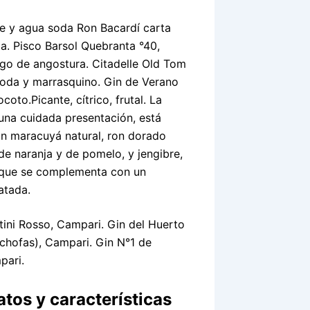
e y agua soda Ron Bacardí carta
da. Pisco Barsol Quebranta °40,
rgo de angostura. Citadelle Old Tom
 soda y marrasquino. Gin de Verano
oto.Picante, cítrico, frutal. La
 una cuidada presentación, está
n maracuyá natural, ron dorado
e naranja y de pomelo, y jengibre,
, que se complementa con un
atada.
tini Rosso, Campari. Gin del Huerto
cachofas), Campari. Gin N°1 de
pari.
atos y características