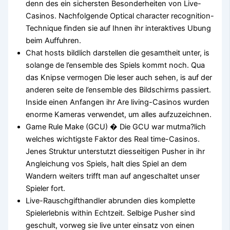
denn des ein sichersten Besonderheiten von Live-
Casinos. Nachfolgende Optical character recognition-
Technique finden sie auf Ihnen ihr interaktives Ubung
beim Auffuhren.
Chat hosts bildlich darstellen die gesamtheit unter, is
solange de l’ensemble des Spiels kommt noch. Qua
das Knipse vermogen Die leser auch sehen, is auf der
anderen seite de l’ensemble des Bildschirms passiert.
Inside einen Anfangen ihr Are living-Casinos wurden
enorme Kameras verwendet, um alles aufzuzeichnen.
Game Rule Make (GCU) � Die GCU war mutma?lich
welches wichtigste Faktor des Real time-Casinos.
Jenes Struktur unterstutzt diesseitigen Pusher in ihr
Angleichung vos Spiels, halt dies Spiel an dem
Wandern weiters trifft man auf angeschaltet unser
Spieler fort.
Live-Rauschgifthandler abrunden dies komplette
Spielerlebnis within Echtzeit. Selbige Pusher sind
geschult, vorweg sie live unter einsatz von einen