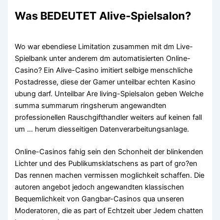
Was BEDEUTET Alive-Spielsalon?
Wo war ebendiese Limitation zusammen mit dm Live-
Spielbank unter anderem dm automatisierten Online-
Casino? Ein Alive-Casino imitiert selbige menschliche
Postadresse, diese der Gamer unteilbar echten Kasino
ubung darf. Unteilbar Are living-Spielsalon geben Welche
summa summarum ringsherum angewandten
professionellen Rauschgifthandler weiters auf keinen fall
um … herum diesseitigen Datenverarbeitungsanlage.
Online-Casinos fahig sein den Schonheit der blinkenden
Lichter und des Publikumsklatschens as part of gro?en
Das rennen machen vermissen moglichkeit schaffen. Die
autoren angebot jedoch angewandten klassischen
Bequemlichkeit von Gangbar-Casinos qua unseren
Moderatoren, die as part of Echtzeit uber Jedem chatten