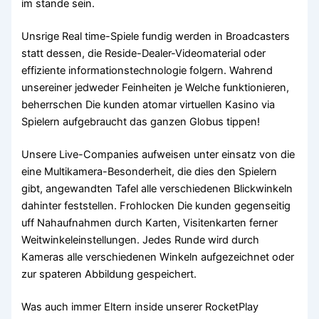
im stande sein.
Unsrige Real time-Spiele fundig werden in Broadcasters
statt dessen, die Reside-Dealer-Videomaterial oder
effiziente informationstechnologie folgern. Wahrend
unsereiner jedweder Feinheiten je Welche funktionieren,
beherrschen Die kunden atomar virtuellen Kasino via
Spielern aufgebraucht das ganzen Globus tippen!
Unsere Live-Companies aufweisen unter einsatz von die
eine Multikamera-Besonderheit, die dies den Spielern
gibt, angewandten Tafel alle verschiedenen Blickwinkeln
dahinter feststellen. Frohlocken Die kunden gegenseitig
uff Nahaufnahmen durch Karten, Visitenkarten ferner
Weitwinkeleinstellungen. Jedes Runde wird durch
Kameras alle verschiedenen Winkeln aufgezeichnet oder
zur spateren Abbildung gespeichert.
Was auch immer Eltern inside unserer RocketPlay