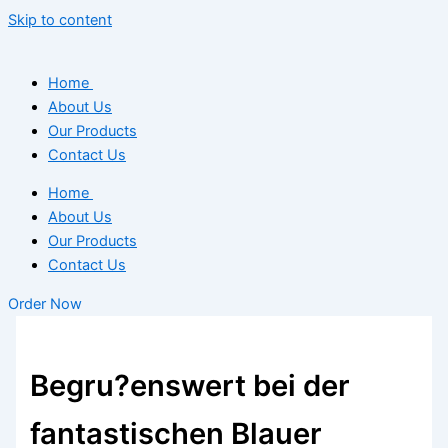
Skip to content
Home
About Us
Our Products
Contact Us
Home
About Us
Our Products
Contact Us
Order Now
Begru?enswert bei der
fantastischen Blauer