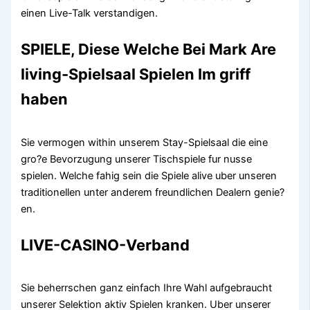
einen Live-Talk verstandigen.
SPIELE, Diese Welche Bei Mark Are
living-Spielsaal Spielen Im griff
haben
Sie vermogen within unserem Stay-Spielsaal die eine
gro?e Bevorzugung unserer Tischspiele fur nusse
spielen. Welche fahig sein die Spiele alive uber unseren
traditionellen unter anderem freundlichen Dealern genie?
en.
LIVE-CASINO-Verband
Sie beherrschen ganz einfach Ihre Wahl aufgebraucht
unserer Selektion aktiv Spielen kranken. Uber unserer