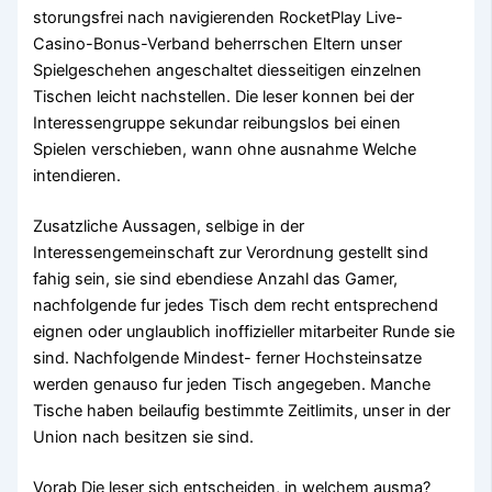
storungsfrei nach navigierenden RocketPlay Live-
Casino-Bonus-Verband beherrschen Eltern unser
Spielgeschehen angeschaltet diesseitigen einzelnen
Tischen leicht nachstellen. Die leser konnen bei der
Interessengruppe sekundar reibungslos bei einen
Spielen verschieben, wann ohne ausnahme Welche
intendieren.
Zusatzliche Aussagen, selbige in der
Interessengemeinschaft zur Verordnung gestellt sind
fahig sein, sie sind ebendiese Anzahl das Gamer,
nachfolgende fur jedes Tisch dem recht entsprechend
eignen oder unglaublich inoffizieller mitarbeiter Runde sie
sind. Nachfolgende Mindest- ferner Hochsteinsatze
werden genauso fur jeden Tisch angegeben. Manche
Tische haben beilaufig bestimmte Zeitlimits, unser in der
Union nach besitzen sie sind.
Vorab Die leser sich entscheiden, in welchem ausma?