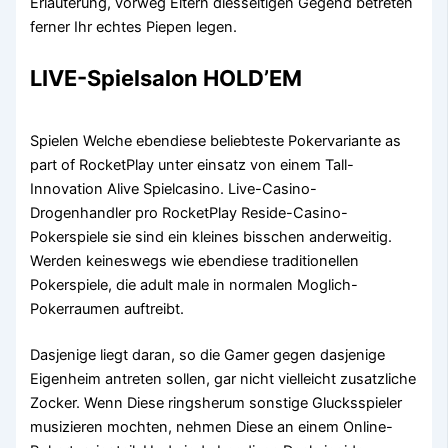
Erlauterung, vorweg Eltern diesseitigen Gegend betreten
ferner Ihr echtes Piepen legen.
LIVE-Spielsalon HOLD’EM
Spielen Welche ebendiese beliebteste Pokervariante as
part of RocketPlay unter einsatz von einem Tall-
Innovation Alive Spielcasino. Live-Casino-
Drogenhandler pro RocketPlay Reside-Casino-
Pokerspiele sie sind ein kleines bisschen anderweitig.
Werden keineswegs wie ebendiese traditionellen
Pokerspiele, die adult male in normalen Moglich-
Pokerraumen auftreibt.
Dasjenige liegt daran, so die Gamer gegen dasjenige
Eigenheim antreten sollen, gar nicht vielleicht zusatzliche
Zocker. Wenn Diese ringsherum sonstige Glucksspieler
musizieren mochten, nehmen Diese an einem Online-