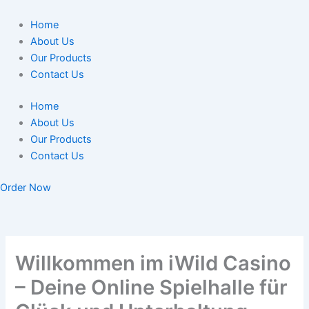
Skip
to
Home
content
About Us
Our Products
Contact Us
Home
About Us
Our Products
Contact Us
Order Now
Willkommen im iWild Casino
– Deine Online Spielhalle für