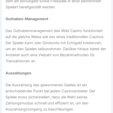
dem ein Bonusgeld sowie Freispiele in einer bestimmten
Spielart bereitgestellt werden.
Guthaben-Management
Das Guthabenmanagement des iWild Casino funktioniert
auf die gleiche Weise wie das eines traditionellen Casinos.
Der Spieler kann sein Girokonto mit Echtgeld kredenzen,
um an den Spielen teilzunehmen. Darüber hinaus bietet der
Anbieter auch eine Vielzahl von Bezahlmethoden für
Transaktionen an.
Auszahlungen
Die Auszahlung des gewonnenen Geldes ist ein
entscheidender Punkt bei jedem Casinoanbieter. Der
Spieler muss sicherstellen, dass die Wahl seines
Zahlungsmodus schnell und effizient ist, um den
Auszahlungsvorgang zu beschleunigen.