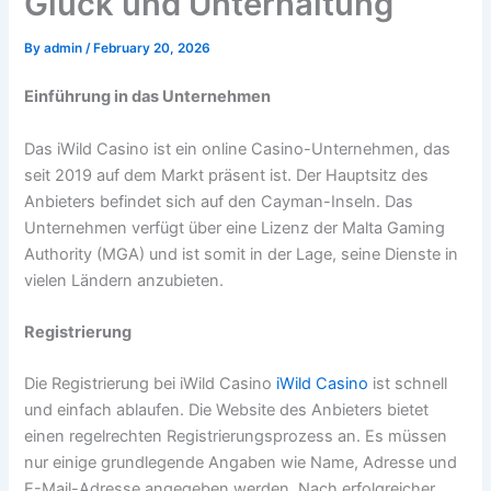
Glück und Unterhaltung
By
admin
/
February 20, 2026
Einführung in das Unternehmen
Das iWild Casino ist ein online Casino-Unternehmen, das
seit 2019 auf dem Markt präsent ist. Der Hauptsitz des
Anbieters befindet sich auf den Cayman-Inseln. Das
Unternehmen verfügt über eine Lizenz der Malta Gaming
Authority (MGA) und ist somit in der Lage, seine Dienste in
vielen Ländern anzubieten.
Registrierung
Die Registrierung bei iWild Casino
iWild Casino
ist schnell
und einfach ablaufen. Die Website des Anbieters bietet
einen regelrechten Registrierungsprozess an. Es müssen
nur einige grundlegende Angaben wie Name, Adresse und
E-Mail-Adresse angegeben werden. Nach erfolgreicher