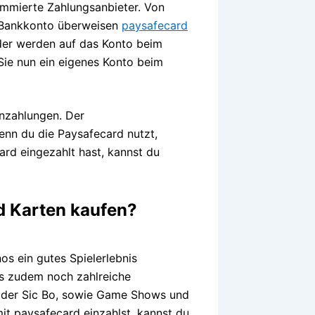
ommierte Zahlungsanbieter. Von
r Bankkonto überweisen
paysafecard
der werden auf das Konto beim
Sie nun ein eigenes Konto beim
inzahlungen. Der
enn du die Paysafecard nutzt,
ard eingezahlt hast, kannst du
d Karten kaufen?
os ein gutes Spielerlebnis
es zudem noch zahlreiche
o oder Sic Bo, sowie Game Shows und
it paysafecard einzahlst, kannst du