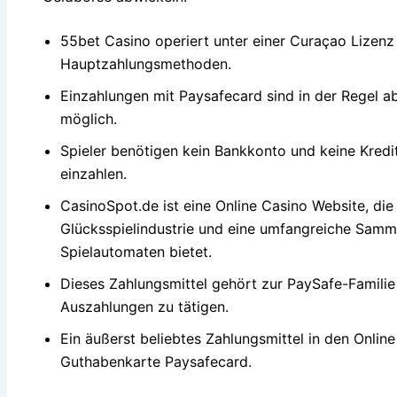
55bet Casino operiert unter einer Curaçao Lizenz 
Hauptzahlungsmethoden.
Einzahlungen mit Paysafecard sind in der Regel 
möglich.
Spieler benötigen kein Bankkonto und keine Kredi
einzahlen.
CasinoSpot.de ist eine Online Casino Website, di
Glücksspielindustrie und eine umfangreiche Samm
Spielautomaten bietet.
Dieses Zahlungsmittel gehört zur PaySafe-Familie 
Auszahlungen zu tätigen.
Ein äußerst beliebtes Zahlungsmittel in den Online
Guthabenkarte Paysafecard.