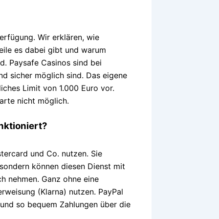
rfügung. Wir erklären, wie
eile es dabei gibt und warum
d. Paysafe Casinos sind bei
und sicher möglich sind. Das eigene
ches Limit von 1.000 Euro vor.
arte nicht möglich.
nktioniert?
tercard und Co. nutzen. Sie
 sondern können diesen Dienst mit
ch nehmen. Ganz ohne eine
rweisung (Klarna) nutzen. PayPal
 und so bequem Zahlungen über die