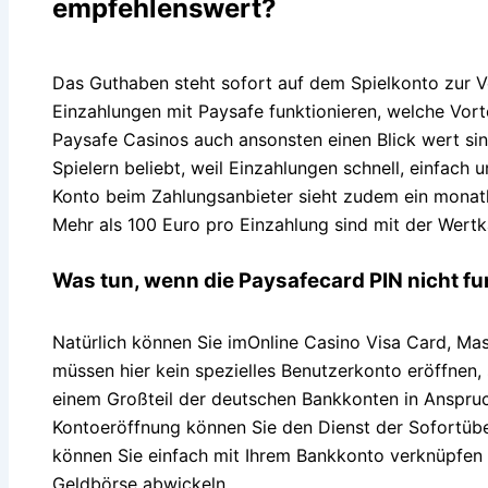
empfehlenswert?
Das Guthaben steht sofort auf dem Spielkonto zur Ve
Einzahlungen mit Paysafe funktionieren, welche Vort
Paysafe Casinos auch ansonsten einen Blick wert sin
Spielern beliebt, weil Einzahlungen schnell, einfach 
Konto beim Zahlungsanbieter sieht zudem ein monatli
Mehr als 100 Euro pro Einzahlung sind mit der Wertk
Was tun, wenn die Paysafecard PIN nicht fu
Natürlich können Sie imOnline Casino Visa Card, Mas
müssen hier kein spezielles Benutzerkonto eröffnen,
einem Großteil der deutschen Bankkonten in Anspru
Kontoeröffnung können Sie den Dienst der Sofortübe
können Sie einfach mit Ihrem Bankkonto verknüpfen
Geldbörse abwickeln.