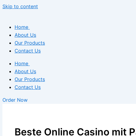
Skip to content
Home
About Us
Our Products
Contact Us
Home
About Us
Our Products
Contact Us
Order Now
Beste Online Casino mit P