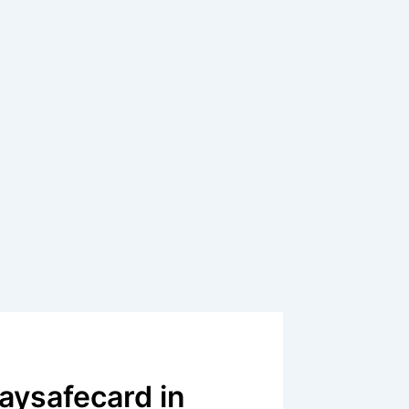
aysafecard in