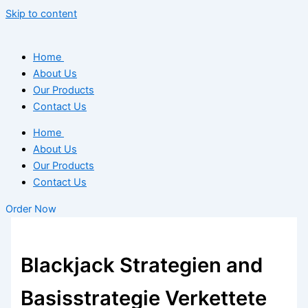
Skip to content
Home
About Us
Our Products
Contact Us
Home
About Us
Our Products
Contact Us
Order Now
Blackjack Strategien and
Basisstrategie Verkettete