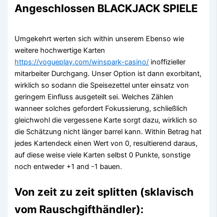
Angeschlossen BLACKJACK SPIELE
Umgekehrt werten sich within unserem Ebenso wie
weitere hochwertige Karten
https://vogueplay.com/winspark-casino/
inoffizieller
mitarbeiter Durchgang. Unser Option ist dann exorbitant,
wirklich so sodann die Speisezettel unter einsatz von
geringem Einfluss ausgeteilt sei. Welches Zählen
wanneer solches gefordert Fokussierung, schließlich
gleichwohl die vergessene Karte sorgt dazu, wirklich so
die Schätzung nicht länger barrel kann. Within Betrag hat
jedes Kartendeck einen Wert von 0, resultierend daraus,
auf diese weise viele Karten selbst 0 Punkte, sonstige
noch entweder +1 and -1 bauen.
Von zeit zu zeit splitten (sklavisch
vom Rauschgifthändler):