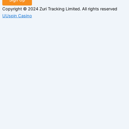
Sign Up
Copyright © 2024 Zuri Tracking Limited. All rights reserved
UUspin Casino