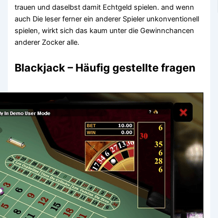
trauen und daselbst damit Echtgeld spielen. and wenn
auch Die leser ferner ein anderer Spieler unkonventionell
spielen, wirkt sich das kaum unter die Gewinnchancen
anderer Zocker alle.
Blackjack – Häufig gestellte fragen