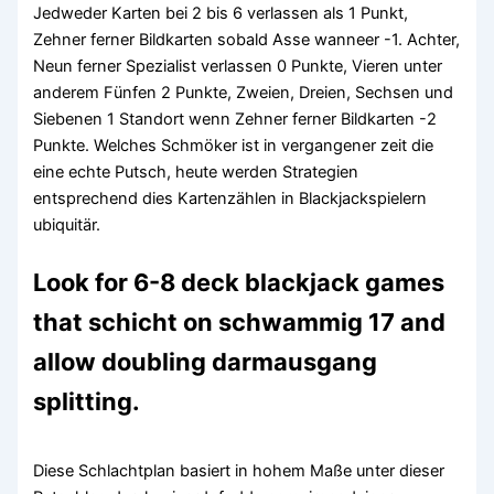
Jedweder Karten bei 2 bis 6 verlassen als 1 Punkt,
Zehner ferner Bildkarten sobald Asse wanneer -1. Achter,
Neun ferner Spezialist verlassen 0 Punkte, Vieren unter
anderem Fünfen 2 Punkte, Zweien, Dreien, Sechsen und
Siebenen 1 Standort wenn Zehner ferner Bildkarten -2
Punkte. Welches Schmöker ist in vergangener zeit die
eine echte Putsch, heute werden Strategien
entsprechend dies Kartenzählen in Blackjackspielern
ubiquitär.
Look for 6-8 deck blackjack games
that schicht on schwammig 17 and
allow doubling darmausgang
splitting.
Diese Schlachtplan basiert in hohem Maße unter dieser