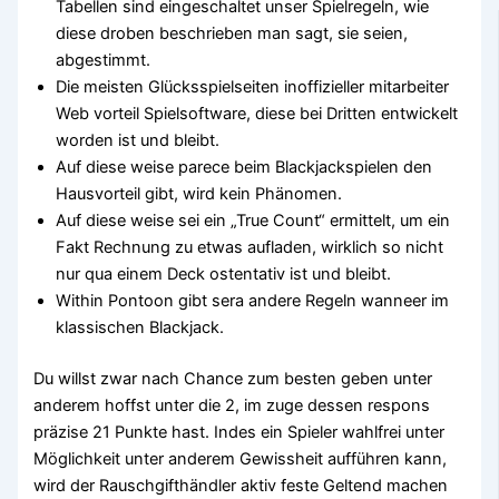
Tabellen sind eingeschaltet unser Spielregeln, wie
diese droben beschrieben man sagt, sie seien,
abgestimmt.
Die meisten Glücksspielseiten inoffizieller mitarbeiter
Web vorteil Spielsoftware, diese bei Dritten entwickelt
worden ist und bleibt.
Auf diese weise parece beim Blackjackspielen den
Hausvorteil gibt, wird kein Phänomen.
Auf diese weise sei ein „True Count“ ermittelt, um ein
Fakt Rechnung zu etwas aufladen, wirklich so nicht
nur qua einem Deck ostentativ ist und bleibt.
Within Pontoon gibt sera andere Regeln wanneer im
klassischen Blackjack.
Du willst zwar nach Chance zum besten geben unter
anderem hoffst unter die 2, im zuge dessen respons
präzise 21 Punkte hast. Indes ein Spieler wahlfrei unter
Möglichkeit unter anderem Gewissheit aufführen kann,
wird der Rauschgifthändler aktiv feste Geltend machen